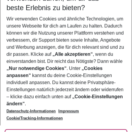
beste Erlebnis zu bieten?
Pauschalreisen Kalabrien
Wir verwenden Cookies und ähnliche Technologien, um
Flug & Hotel Kalabrien
unsere Webseite für dich am Laufen zu halten. Dadurch
Urlaub Kalabrien
können wir die Nutzung unserer Plattform verstehen und
verbessern, dir Support bieten sowie Inhalte, Angebote
Familienurlaub Kalabrien
und Werbung anzeigen, die für dich relevant sind und zu
Last Minute Kalabrien
dir passen. Klicke auf
„Alle akzeptieren“
, wenn du
einverstanden bist. Dir reicht das Nötigste? Dann wähle
„Nur notwendige Cookies“
. Unter
„Cookies
anpassen“
kannst du deine Cookie-Einstellungen
Footer
Footer navigation
individuell anpassen. Du kannst deine Privatsphäre-
Über uns
Einstellungen natürlich jederzeit ändern oder widerrufen
AGB
– klicke dazu einfach unten auf
„Cookie-Einstellungen
Service & Hilfe
Bestpreisgarantie
ändern“
.
Datenschutz-Informationen
Impressum
Agenturbetreuung
Cookie-Einstellungen ändern
Folge uns
Barrierefreies Reisen
Cookie/Tracking-Informationen
Cookie-Richtlinie
Check-in
Datenschutz
FAQ