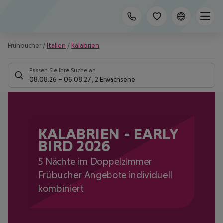
Frühbucher
/
Italien
/
Kalabrien
Passen Sie Ihre Suche an
08.08.26
–
06.08.27
,
2 Erwachsene
KALABRIEN - EARLY
BIRD 2026
5 Nächte im Doppelzimmer
Frübucher Angebote individuell
kombiniert