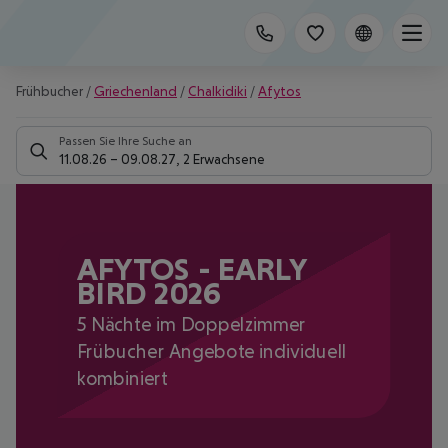
Frühbucher
/
Griechenland
/
Chalkidiki
/
Afytos
Passen Sie Ihre Suche an
11.08.26
–
09.08.27
,
2 Erwachsene
AFYTOS - EARLY
BIRD 2026
5 Nächte im Doppelzimmer
Frübucher Angebote individuell
kombiniert