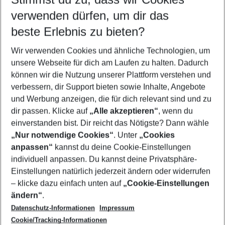
Quicklinks
verwenden dürfen, um dir das
beste Erlebnis zu bieten?
Pauschalreisen Afytos
Wir verwenden Cookies und ähnliche Technologien, um
Flug & Hotel Afytos
unsere Webseite für dich am Laufen zu halten. Dadurch
Urlaub Afytos
können wir die Nutzung unserer Plattform verstehen und
verbessern, dir Support bieten sowie Inhalte, Angebote
Familienurlaub Afytos
und Werbung anzeigen, die für dich relevant sind und zu
Last Minute Afytos
dir passen. Klicke auf
„Alle akzeptieren“
, wenn du
einverstanden bist. Dir reicht das Nötigste? Dann wähle
„Nur notwendige Cookies“
. Unter
„Cookies
anpassen“
kannst du deine Cookie-Einstellungen
Footer
Footer navigation
individuell anpassen. Du kannst deine Privatsphäre-
Über uns
Einstellungen natürlich jederzeit ändern oder widerrufen
AGB
– klicke dazu einfach unten auf
„Cookie-Einstellungen
Service & Hilfe
Bestpreisgarantie
ändern“
.
Datenschutz-Informationen
Impressum
Agenturbetreuung
Cookie-Einstellungen ändern
Folge uns
Barrierefreies Reisen
Cookie/Tracking-Informationen
Cookie-Richtlinie