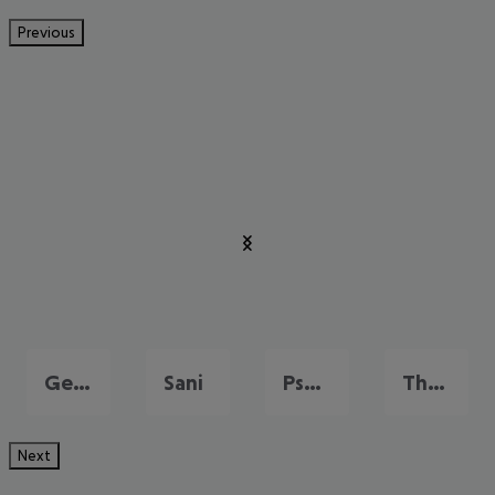
Previous
Gerakini
Sani
Psakoudia
Thessaloniki
Next