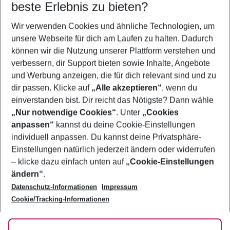
beste Erlebnis zu bieten?
Last Minute Côte d'Azur & Provence
Wir verwenden Cookies und ähnliche Technologien, um
Urlaub Côte d'Azur & Provence
unsere Webseite für dich am Laufen zu halten. Dadurch
Flug & Hotel Côte d'Azur & Provence
können wir die Nutzung unserer Plattform verstehen und
verbessern, dir Support bieten sowie Inhalte, Angebote
Pauschalreisen Côte d'Azur & Provence
und Werbung anzeigen, die für dich relevant sind und zu
Familienurlaub Côte d'Azur & Provence
dir passen. Klicke auf
„Alle akzeptieren“
, wenn du
einverstanden bist. Dir reicht das Nötigste? Dann wähle
„Nur notwendige Cookies“
. Unter
„Cookies
anpassen“
kannst du deine Cookie-Einstellungen
Footer
Footer navigation
individuell anpassen. Du kannst deine Privatsphäre-
Über uns
Einstellungen natürlich jederzeit ändern oder widerrufen
AGB
– klicke dazu einfach unten auf
„Cookie-Einstellungen
Service & Hilfe
Bestpreisgarantie
ändern“
.
Datenschutz-Informationen
Impressum
Agenturbetreuung
Cookie-Einstellungen ändern
Folge uns
Barrierefreies Reisen
Cookie/Tracking-Informationen
Cookie-Richtlinie
Check-in
Datenschutz
FAQ
Fakten