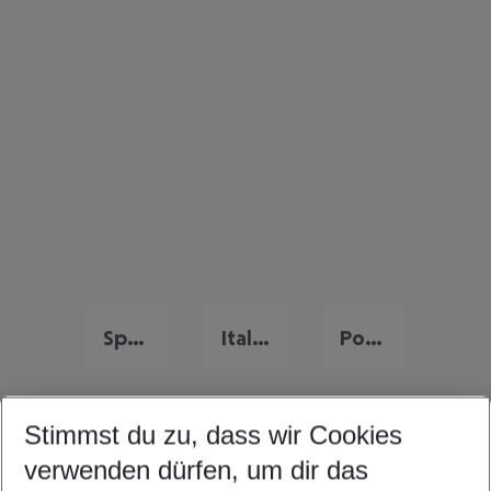
Spanien Frühbucher Angebote
Italien Flug & Hotel
Portugal Flug & Hotel
Stimmst du zu, dass wir Cookies
Quicklinks
verwenden dürfen, um dir das