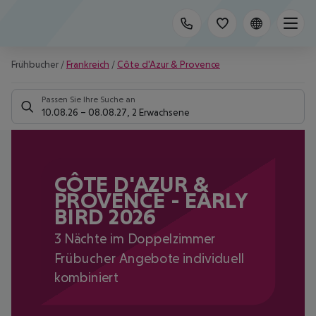
Frühbucher
/
Frankreich
/
Côte d'Azur & Provence
Passen Sie Ihre Suche an
10.08.26
–
08.08.27
,
2 Erwachsene
CÔTE D'AZUR &
PROVENCE - EARLY
BIRD 2026
3 Nächte im Doppelzimmer
Frübucher Angebote individuell
kombiniert