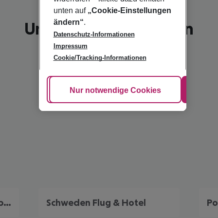
unten auf
„Cookie-Einstellungen
ändern“
.
Unsere Empfehlungen
Datenschutz-Informationen
Impressum
Cookie/Tracking-Informationen
Cookie anpassen
Nur notwendige Cookies
Alle
Finnland Frühbucher Angebote
Schweden Flug & Hotel
Po