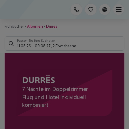
Frühbucher
/
Albanien
/
Durres
Passen Sie Ihre Suche an
11.08.26
–
09.08.27
,
2 Erwachsene
DURRËS
7 Nächte im Doppelzimmer
Flug und Hotel individuell
kombiniert