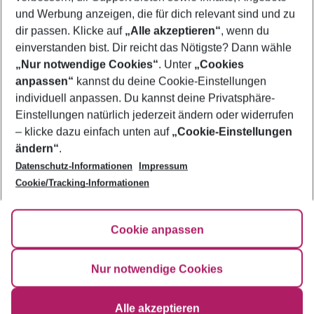
und Werbung anzeigen, die für dich relevant sind und zu
Famillienurlaub Durrës
dir passen. Klicke auf
„Alle akzeptieren“
, wenn du
einverstanden bist. Dir reicht das Nötigste? Dann wähle
„Nur notwendige Cookies“
. Unter
„Cookies
anpassen“
kannst du deine Cookie-Einstellungen
Footer
Footer navigation
individuell anpassen. Du kannst deine Privatsphäre-
Über uns
Einstellungen natürlich jederzeit ändern oder widerrufen
AGB
– klicke dazu einfach unten auf
„Cookie-Einstellungen
Service & Hilfe
Bestpreisgarantie
ändern“
.
Datenschutz-Informationen
Impressum
Agenturbetreuung
Cookie-Einstellungen ändern
Folge uns
Barrierefreies Reisen
Cookie/Tracking-Informationen
Cookie-Richtlinie
Check-in
Datenschutz
FAQ
Fakten
Cookie anpassen
HanseMerkur Reiseversicherung
Flexibel buchen
Hilfe & Kontakt
Impressum
Newsletter
Nur notwendige Cookies
Ergebnisse filtern
Alle akzeptieren