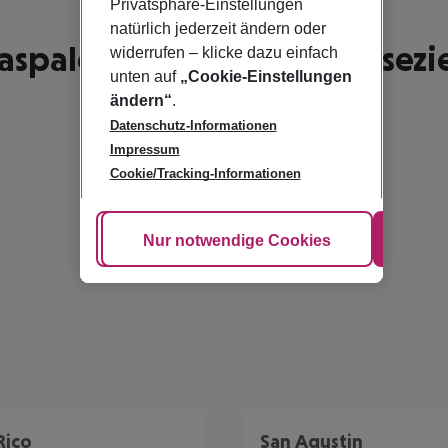
Privatsphäre-Einstellungen
natürlich jederzeit ändern oder
spalomas - schönste Reisezi
widerrufen – klicke dazu einfach
unten auf
„Cookie-Einstellungen
ändern“
.
Datenschutz-Informationen
Impressum
Cookie/Tracking-Informationen
Cookie anpassen
Nur notwendige Cookies
Alle
Rico
San Agustin