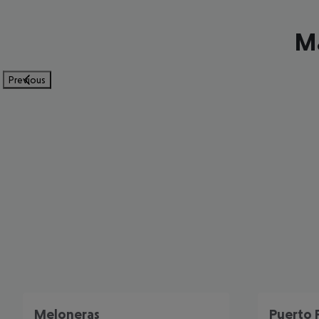
Ma
Previous
Meloneras
Puerto 