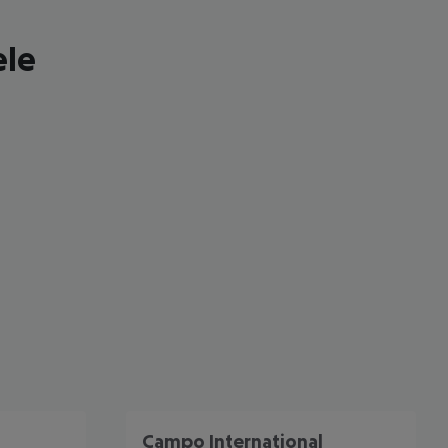
ele
 akzeptieren
Campo International