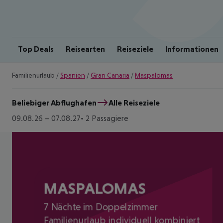
Top Deals
Reisearten
Reiseziele
Informationen
Familienurlaub
/
Spanien
/
Gran Canaria
/
Maspalomas
Beliebiger Abflughafen
Alle Reiseziele
09.08.26
–
07.08.27
2 Passagiere
MASPALOMAS
7 Nächte im Doppelzimmer
Familienurlaub individuell kombiniert