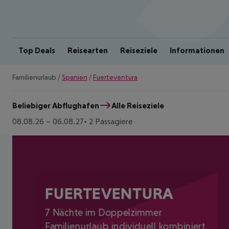
Top Deals
Reisearten
Reiseziele
Informationen
Familienurlaub
/
Spanien
/
Fuerteventura
Beliebiger Abflughafen
Alle Reiseziele
08.08.26
–
06.08.27
2 Passagiere
FUERTEVENTURA
7 Nächte im Doppelzimmer
Familienurlaub individuell kombiniert