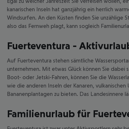
Egal zu welcher Jahreszeit Sie verreisen wollen, 
kanarischen Inseln hat ganzjährig ein herrlich wa
Windsurfen. An den Küsten finden Sie unzählig
also das Fernweh plagt, kann sogleich Familienurl
Fuerteventura - Aktivurlau
Auf Fuerteventura stehen sämtliche Wassersporta
unternehmen. Mit etwas Glück können Sie dabei so
Boot- oder Jetski-Fahren, können Sie die Wasser
wie die anderen Inseln der Kanaren, vulkanische
Bananenplantagen zu bieten. Das Landesinnere läs
Familienurlaub für Fuerte
Fuerteventura ist zwar unter Aktivsportlern sehr be