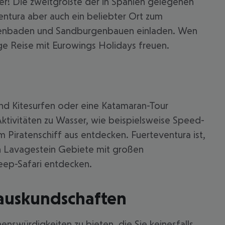
mmer! Die zweitgrößte der in Spanien gelegenen
entura aber auch ein beliebter Ort zum
nnenbaden und Sandburgenbauen einladen. Wen
ige Reise mit Eurowings Holidays freuen.
nd Kitesurfen oder eine Katamaran-Tour
ktivitäten zu Wasser, wie beispielsweise Speed-
Piratenschiff aus entdecken. Fuerteventura ist,
en Lavagestein Gebiete mit großen
 akzeptieren
eep-Safari entdecken.
 auskundschaften
henswürdigkeiten zu bieten, die Sie keinesfalls