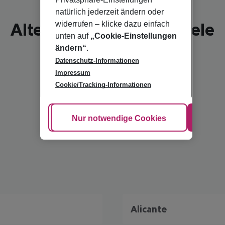
natürlich jederzeit ändern oder
Altea - schönste Reiseziele
widerrufen – klicke dazu einfach
unten auf
„Cookie-Einstellungen
ändern“
.
Datenschutz-Informationen
Impressum
Cookie/Tracking-Informationen
Cookie anpassen
Nur notwendige Cookies
Alle
Alicante