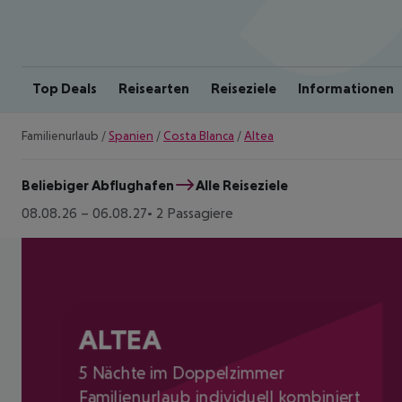
Top Deals
Reisearten
Reiseziele
Informationen
Familienurlaub
/
Spanien
/
Costa Blanca
/
Altea
Beliebiger Abflughafen
Alle Reiseziele
08.08.26
–
06.08.27
2 Passagiere
ALTEA
5 Nächte im Doppelzimmer
Familienurlaub individuell kombiniert