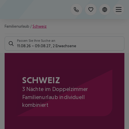
Familienurlaub
/
Schweiz
Passen Sie Ihre Suche an
11.08.26
–
09.08.27
,
2 Erwachsene
SCHWEIZ
3 Nächte im Doppelzimmer
Familienurlaub individuell
kombiniert