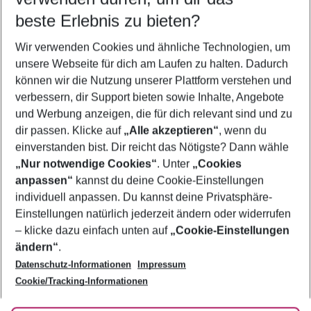
beste Erlebnis zu bieten?
Pauschalreisen Schweiz
Wir verwenden Cookies und ähnliche Technologien, um
Urlaub Schweiz
unsere Webseite für dich am Laufen zu halten. Dadurch
Last Minute Schweiz
können wir die Nutzung unserer Plattform verstehen und
verbessern, dir Support bieten sowie Inhalte, Angebote
Flug & Hotel Schweiz
und Werbung anzeigen, die für dich relevant sind und zu
Städtereisen Schweiz
dir passen. Klicke auf
„Alle akzeptieren“
, wenn du
einverstanden bist. Dir reicht das Nötigste? Dann wähle
„Nur notwendige Cookies“
. Unter
„Cookies
anpassen“
kannst du deine Cookie-Einstellungen
Footer
Footer navigation
individuell anpassen. Du kannst deine Privatsphäre-
Über uns
Einstellungen natürlich jederzeit ändern oder widerrufen
AGB
– klicke dazu einfach unten auf
„Cookie-Einstellungen
Service & Hilfe
Bestpreisgarantie
ändern“
.
Datenschutz-Informationen
Impressum
Agenturbetreuung
Cookie-Einstellungen ändern
Folge uns
Barrierefreies Reisen
Cookie/Tracking-Informationen
Cookie-Richtlinie
Check-in
Datenschutz