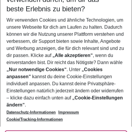
beste Erlebnis zu bieten?
Last Minute Litauen
Wir verwenden Cookies und ähnliche Technologien, um
Urlaub Litauen
unsere Webseite für dich am Laufen zu halten. Dadurch
Flug & Hotel Litauen
können wir die Nutzung unserer Plattform verstehen und
verbessern, dir Support bieten sowie Inhalte, Angebote
Pauschalreisen Litauen
und Werbung anzeigen, die für dich relevant sind und zu
Städtereisen Litauen
dir passen. Klicke auf
„Alle akzeptieren“
, wenn du
einverstanden bist. Dir reicht das Nötigste? Dann wähle
„Nur notwendige Cookies“
. Unter
„Cookies
anpassen“
kannst du deine Cookie-Einstellungen
Footer
Footer navigation
individuell anpassen. Du kannst deine Privatsphäre-
Über uns
Einstellungen natürlich jederzeit ändern oder widerrufen
AGB
– klicke dazu einfach unten auf
„Cookie-Einstellungen
Service & Hilfe
Bestpreisgarantie
ändern“
.
Datenschutz-Informationen
Impressum
Agenturbetreuung
Cookie-Einstellungen ändern
Folge uns
Barrierefreies Reisen
Cookie/Tracking-Informationen
Cookie-Richtlinie
Check-in
Datenschutz