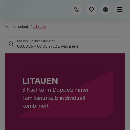
Familienurlaub
/
Litauen
Passen Sie Ihre Suche an
09.08.26
–
07.08.27
,
2 Erwachsene
LITAUEN
3 Nächte im Doppelzimmer
Familienurlaub individuell
kombiniert