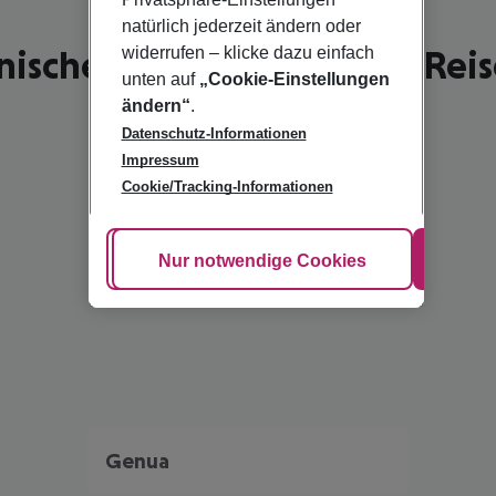
natürlich jederzeit ändern oder
enische Riviera - schönste Reis
widerrufen – klicke dazu einfach
unten auf
„Cookie-Einstellungen
ändern“
.
Datenschutz-Informationen
Impressum
Cookie/Tracking-Informationen
Cookie anpassen
Nur notwendige Cookies
Alle
Genua