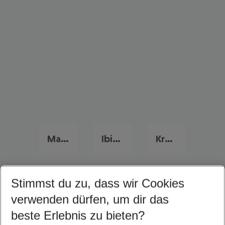
Mallorca Familienurlaub
Ibiza Familienurlaub
Kroatien Familienurlaub
Stimmst du zu, dass wir Cookies
Quicklinks
verwenden dürfen, um dir das
beste Erlebnis zu bieten?
Pauschalreisen Bari