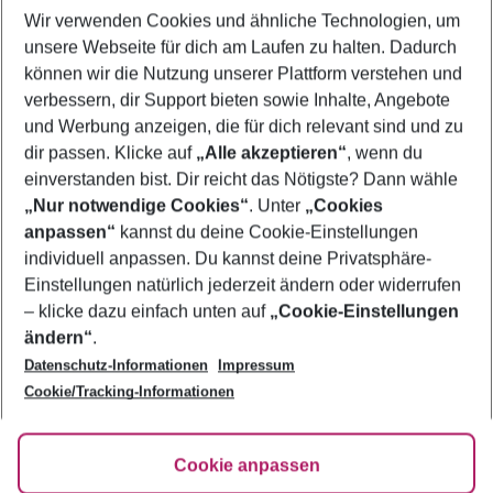
Wir verwenden Cookies und ähnliche Technologien, um
Flug & Hotel Bari
unsere Webseite für dich am Laufen zu halten. Dadurch
Urlaub Bari
können wir die Nutzung unserer Plattform verstehen und
verbessern, dir Support bieten sowie Inhalte, Angebote
Frübucher Angebote Bari für 2026
und Werbung anzeigen, die für dich relevant sind und zu
Last Minute Bari
dir passen. Klicke auf
„Alle akzeptieren“
, wenn du
einverstanden bist. Dir reicht das Nötigste? Dann wähle
„Nur notwendige Cookies“
. Unter
„Cookies
anpassen“
kannst du deine Cookie-Einstellungen
Footer
Footer navigation
individuell anpassen. Du kannst deine Privatsphäre-
Über uns
Einstellungen natürlich jederzeit ändern oder widerrufen
AGB
– klicke dazu einfach unten auf
„Cookie-Einstellungen
Service & Hilfe
Bestpreisgarantie
ändern“
.
Datenschutz-Informationen
Impressum
Agenturbetreuung
Cookie-Einstellungen ändern
Folge uns
Barrierefreies Reisen
Cookie/Tracking-Informationen
Cookie-Richtlinie
Check-in
Datenschutz
FAQ
Fakten
Cookie anpassen
HanseMerkur Reiseversicherung
Flexibel buchen