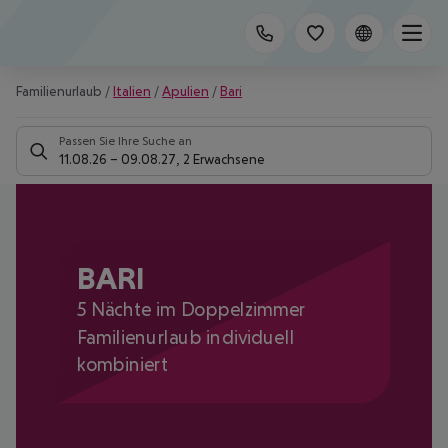
Familienurlaub
/
Italien
/
Apulien
/
Bari
Passen Sie Ihre Suche an
11.08.26
–
09.08.27
,
2 Erwachsene
BARI
5 Nächte im Doppelzimmer
Familienurlaub individuell
kombiniert