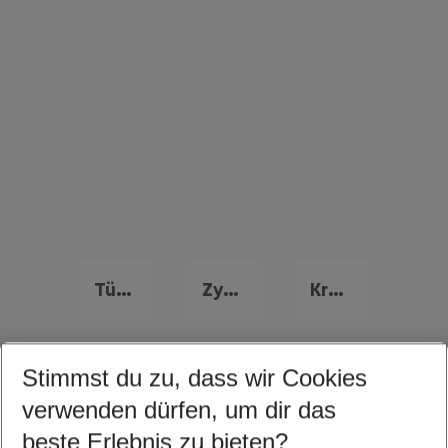
Türkei Familienurlaub
Zypern Familienurlaub
Kroatien Familienurlaub
Stimmst du zu, dass wir Cookies
Quicklinks
verwenden dürfen, um dir das
beste Erlebnis zu bieten?
Flug & Hotel Skiathos