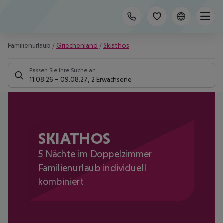
Familienurlaub
/
Griechenland
/
Skiathos
Passen Sie Ihre Suche an
11.08.26
–
09.08.27
,
2 Erwachsene
SKIATHOS
5 Nächte im Doppelzimmer
Familienurlaub individuell
kombiniert