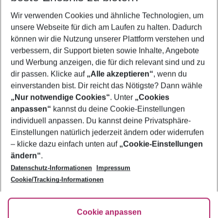
Wir verwenden Cookies und ähnliche Technologien, um
Urlaub Skiathos
unsere Webseite für dich am Laufen zu halten. Dadurch
Frübucher Angebote Skiathos für 2026
können wir die Nutzung unserer Plattform verstehen und
verbessern, dir Support bieten sowie Inhalte, Angebote
Last Minute Skiathos
und Werbung anzeigen, die für dich relevant sind und zu
Pauschalreisen Skiathos
dir passen. Klicke auf
„Alle akzeptieren“
, wenn du
einverstanden bist. Dir reicht das Nötigste? Dann wähle
„Nur notwendige Cookies“
. Unter
„Cookies
anpassen“
kannst du deine Cookie-Einstellungen
Footer
Footer navigation
individuell anpassen. Du kannst deine Privatsphäre-
Über uns
Einstellungen natürlich jederzeit ändern oder widerrufen
AGB
– klicke dazu einfach unten auf
„Cookie-Einstellungen
Service & Hilfe
Bestpreisgarantie
ändern“
.
Datenschutz-Informationen
Impressum
Agenturbetreuung
Cookie-Einstellungen ändern
Folge uns
Barrierefreies Reisen
Cookie/Tracking-Informationen
Cookie-Richtlinie
Check-in
Datenschutz
FAQ
Fakten
Cookie anpassen
HanseMerkur Reiseversicherung
Flexibel buchen