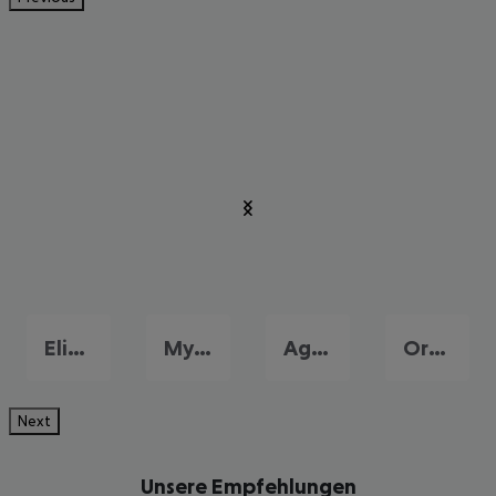
Elia Beach
Mykonos Stadt
Agios Ioannis
Ornos
Next
Unsere Empfehlungen