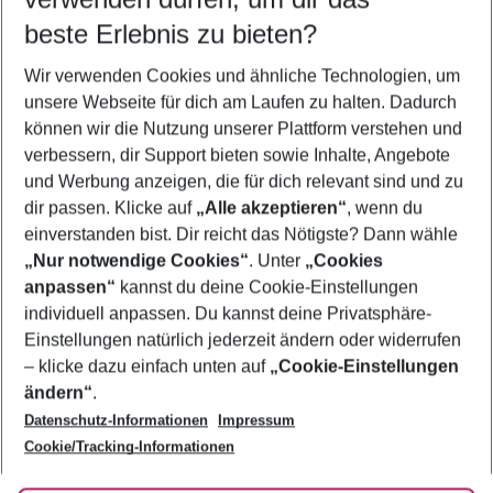
beste Erlebnis zu bieten?
Flug & Hotel Mykonos
Wir verwenden Cookies und ähnliche Technologien, um
Frübucher Angebote Mykonos für 2026
unsere Webseite für dich am Laufen zu halten. Dadurch
Last Minute Mykonos
können wir die Nutzung unserer Plattform verstehen und
verbessern, dir Support bieten sowie Inhalte, Angebote
Pauschalreisen Mykonos
und Werbung anzeigen, die für dich relevant sind und zu
Urlaub Mykonos
dir passen. Klicke auf
„Alle akzeptieren“
, wenn du
einverstanden bist. Dir reicht das Nötigste? Dann wähle
„Nur notwendige Cookies“
. Unter
„Cookies
anpassen“
kannst du deine Cookie-Einstellungen
Footer
Footer navigation
individuell anpassen. Du kannst deine Privatsphäre-
Über uns
Einstellungen natürlich jederzeit ändern oder widerrufen
AGB
– klicke dazu einfach unten auf
„Cookie-Einstellungen
Service & Hilfe
Bestpreisgarantie
ändern“
.
Datenschutz-Informationen
Impressum
Agenturbetreuung
Cookie-Einstellungen ändern
Folge uns
Barrierefreies Reisen
Cookie/Tracking-Informationen
Cookie-Richtlinie
Check-in
Datenschutz