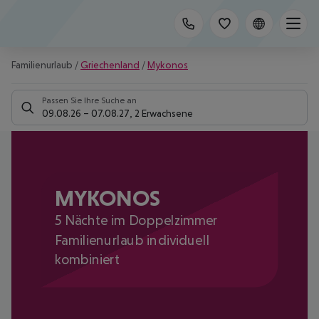
Familienurlaub
/
Griechenland
/
Mykonos
Passen Sie Ihre Suche an
09.08.26
–
07.08.27
,
2 Erwachsene
MYKONOS
5 Nächte im Doppelzimmer
Familienurlaub individuell
kombiniert