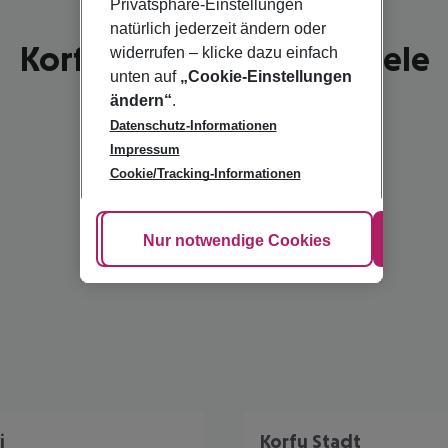
Privatsphäre-Einstellungen
natürlich jederzeit ändern oder
Korfu - schönste Reiseziele
widerrufen – klicke dazu einfach
unten auf
„Cookie-Einstellungen
ändern“
.
Datenschutz-Informationen
Impressum
Cookie/Tracking-Informationen
Cookie anpassen
Nur notwendige Cookies
Alle
i
Korfu Stadt