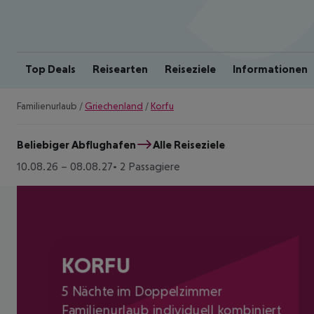
Top Deals
Reisearten
Reiseziele
Informationen
Familienurlaub
/
Griechenland
/
Korfu
Beliebiger Abflughafen
Alle Reiseziele
10.08.26
–
08.08.27
2 Passagiere
KORFU
5 Nächte im Doppelzimmer
Familienurlaub individuell kombiniert