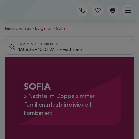
Familienurlaub
/
Bulgarien
/
Sofia
Passen Sie Ihre Suche an
12.08.26
–
10.08.27
,
2 Erwachsene
SOFIA
5 Nächte im Doppelzimmer
Familienurlaub individuell
kombiniert