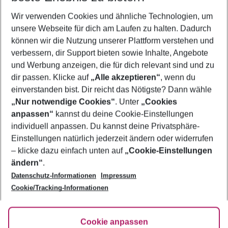
Wir verwenden Cookies und ähnliche Technologien, um
Flug & Hotel Sofia
unsere Webseite für dich am Laufen zu halten. Dadurch
Urlaub Sofia
können wir die Nutzung unserer Plattform verstehen und
verbessern, dir Support bieten sowie Inhalte, Angebote
Frübucher Angebote Sofia für 2026
und Werbung anzeigen, die für dich relevant sind und zu
Pauschalreisen Sofia
dir passen. Klicke auf
„Alle akzeptieren“
, wenn du
einverstanden bist. Dir reicht das Nötigste? Dann wähle
„Nur notwendige Cookies“
. Unter
„Cookies
anpassen“
kannst du deine Cookie-Einstellungen
Footer
Footer navigation
individuell anpassen. Du kannst deine Privatsphäre-
Über uns
Einstellungen natürlich jederzeit ändern oder widerrufen
AGB
– klicke dazu einfach unten auf
„Cookie-Einstellungen
Service & Hilfe
Bestpreisgarantie
ändern“
.
Datenschutz-Informationen
Impressum
Agenturbetreuung
Cookie-Einstellungen ändern
Folge uns
Barrierefreies Reisen
Cookie/Tracking-Informationen
Cookie-Richtlinie
Check-in
Datenschutz
FAQ
Fakten
Cookie anpassen
HanseMerkur Reiseversicherung
Flexibel buchen