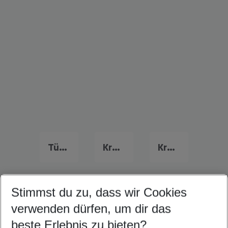
Türkei Familienurlaub
Kroatien Familienurlaub
Kreta Familienurlaub
Stimmst du zu, dass wir Cookies
Quicklinks
verwenden dürfen, um dir das
beste Erlebnis zu bieten?
Last Minute Sofia