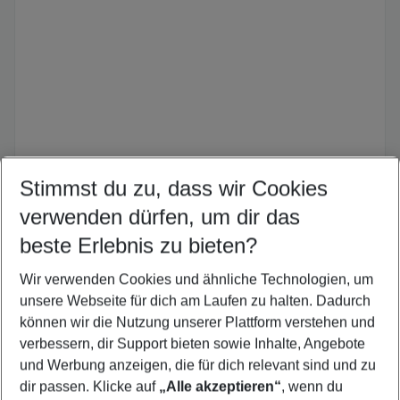
Stimmst du zu, dass wir Cookies
Region Graz
©
verwenden dürfen, um dir das
Erlebnisregion Graz im Jahresverlauf
beste Erlebnis zu bieten?
Wir verwenden Cookies und ähnliche Technologien, um
Von Frühling bis Winter – die Erlebnisregion Graz
verzaubert zu jeder Jahreszeit
unsere Webseite für dich am Laufen zu halten. Dadurch
können wir die Nutzung unserer Plattform verstehen und
verbessern, dir Support bieten sowie Inhalte, Angebote
Mehr erfahren
und Werbung anzeigen, die für dich relevant sind und zu
dir passen. Klicke auf
„Alle akzeptieren“
, wenn du