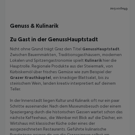
Region Graz
©
Genuss & Kulinarik
Zu Gast in der GenussHauptstadt
Nicht ohne Grund trägt Graz den Titel
GenussHauptstadt
.
Zwischen Bauernmärkten, Traditionsgasthäusern, modernen
Lokalen und Spitzengastronomie spielt
Kulinarik
hier die
Hauptrolle. Regionale Produkte aus der Steiermark, von
Kürbiskernöl über frisches Gemüse wie zum Beispiel der
Grazer Krauthäuptel
, ein knackiger Blattsalat, bis zu
steirischem Wein, landen kreativ interpretiert auf deinem
Teller.
In der Innenstadt liegen Kultur und Kulinarik oft nur ein paar
Schritte auseinander. Nach dem Museumsbesuch oder einem
Spaziergang durch die historischen Gassen wartet schon das
nächste Kaffeehaus, die Weinbar mit Blick auf die Dächer, ein
Wirtshaus mit klassischer Küche oder eines der
ausgezeichneten Restaurants. Geführte kulinarische
Rundgänge zeigen dir, wo die Grazer:innen selbst am