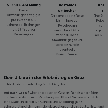
Nur 50 € Anzahlung
Kostenlos
Kost
Dieser
umbuchen
sto
Anzahlungsbetrag gilt
Du kannst deine Reise
Eine Stor
pro Person (ab 12
bis 14 Tage vor
Reise is
Jahren) bei Buchungen
Reisebeginn
vor R
bis 28 Tage vor
umbuchen. Dabei
gegen 50
Reisebeginn.
zahlst du keine
(ab 12 Ja
Umbuchungsgebühr,
sondern nur die
eventuelle
Preisdifferenz.
Dein Urlaub in der Erlebnisregion Graz
Entdecke die schönsten Flug & Hotel-Angebote
Auf nach Graz!
Zwischen gotischen Gassen, Renaissancehöfen
und lässiger Architektur-Mischung aus Alt und Neu erwartet dich
eine Stadt, in der Kultur, Kulinarik und Shopping ganz
selbstverständlich ineinander übergehen. Und das Beste: Natur und