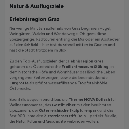
Natur & Ausflugsziele
Erlebnisregion Graz
Nur wenige Minuten außerhalb von Graz beginnen Hügel,
Weingärten, Wälder und Wanderwege. Ob gemütliche
Spaziergänge, Radtouren entlang der Mur oder ein Abstecher
auf den
Schöckl
– hier bist du schnell mitten im Grünen und
hast die Stadt trotzdem im Blick.
Zu den Top-Ausflugszielen der
Erlebnisregion Graz
gehören das Österreichische
Freilichtmuseum Stübing
, in
dem historische Höfe und Wohnhäuser das ländliche Leben
vergangener Zeiten zeigen, sowie die beeindruckende
Lurgrotte
als größte wasserführende Tropfsteinhöhle
Österreichs.
Ebenfalls bequem erreichbar: die
Therme NOVA Köflach
für
Wellnessmomente, das
Gestüt Piber
mit den berühmten
Lipizzanern, der
Österreichische Skulpturenpark
und das
fast 900 Jahre alte
Zisterzienserstift Rein
– perfekt für alle,
die Natur, Kultur und Geschichte verbinden wollen.