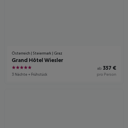
Österreich | Steiermark | Graz
Grand Hôtel Wiesler
357
€
ab
5
3 Nächte
+
Frühstück
pro Person