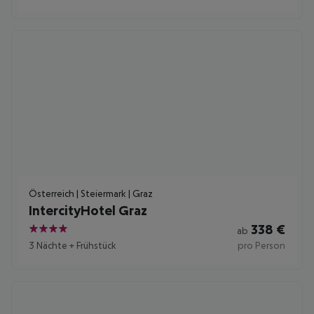
Österreich | Steiermark | Graz
IntercityHotel Graz
338
€
ab
4
3 Nächte
+
Frühstück
pro Person