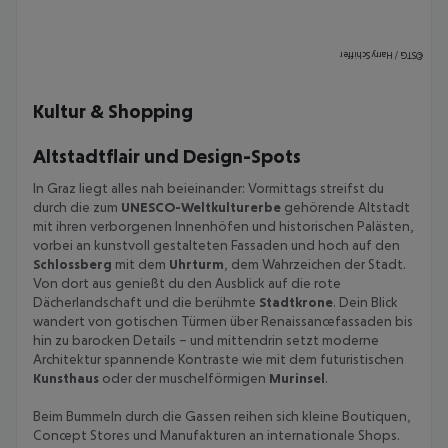
STG / Harry Schiffer
©
Kultur & Shopping
Altstadtflair und Design-Spots
In Graz liegt alles nah beieinander: Vormittags streifst du
durch die zum
UNESCO-Weltkulturerbe
gehörende Altstadt
mit ihren verborgenen Innenhöfen und historischen Palästen,
vorbei an kunstvoll gestalteten Fassaden und hoch auf den
Schlossberg
mit dem
Uhrturm
, dem Wahrzeichen der Stadt.
Von dort aus genießt du den Ausblick auf die rote
Dächerlandschaft und die berühmte
Stadtkrone
. Dein Blick
wandert von gotischen Türmen über Renaissancefassaden bis
hin zu barocken Details – und mittendrin setzt moderne
Architektur spannende Kontraste wie mit dem futuristischen
Kunsthaus
oder der muschelförmigen
Murinsel
.
Beim Bummeln durch die Gassen reihen sich kleine Boutiquen,
Concept Stores und Manufakturen an internationale Shops.