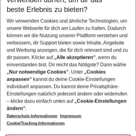
11.08.26
–
09.08.27
5-8 Nächte
beste Erlebnis zu bieten?
Wer wird verreisen
Wir verwenden Cookies und ähnliche Technologien, um
2 Erwachsene
Keine Kinder
unsere Webseite für dich am Laufen zu halten. Dadurch
können wir die Nutzung unserer Plattform verstehen und
Mehr Filter anzeigen
verbessern, dir Support bieten sowie Inhalte, Angebote
und Werbung anzeigen, die für dich relevant sind und zu
dir passen. Klicke auf
„Alle akzeptieren“
, wenn du
einverstanden bist. Dir reicht das Nötigste? Dann wähle
„Nur notwendige Cookies“
. Unter
„Cookies
anpassen“
kannst du deine Cookie-Einstellungen
Footer
Footer navigation
individuell anpassen. Du kannst deine Privatsphäre-
Über uns
Einstellungen natürlich jederzeit ändern oder widerrufen
AGB
– klicke dazu einfach unten auf
„Cookie-Einstellungen
Service & Hilfe
Bestpreisgarantie
ändern“
.
Datenschutz-Informationen
Impressum
Agenturbetreuung
Cookie-Einstellungen ändern
Folge uns
Barrierefreies Reisen
Cookie/Tracking-Informationen
Cookie-Richtlinie
Check-in
Datenschutz