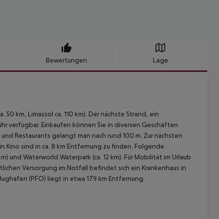
Bewertungen
Lage
. 50 km, Limassol ca. 110 km). Der nächste Strand, ein
hr verfügbar. Einkaufen können Sie in diversen Geschäften
s und Restaurants gelangt man nach rund 100 m. Zur nächsten
 Kino sind in ca. 8 km Entfernung zu finden. Folgende
m) und Waterworld Waterpark (ca. 12 km). Für Mobilität im Urlaub
tlichen Versorgung im Notfall befindet sich ein Krankenhaus in
Flughafen (PFO) liegt in etwa 179 km Entfernung.