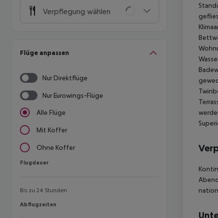
Standa
Verpflegung wählen
geflie
Klimaa
Bettwä
Wohnra
Flüge anpassen
Wasser
Badew
Nur Direktflüge
gewech
Twinbe
Nur Eurowings-Flüge
Terras
werden
Alle Flüge
Superi
Mit Koffer
Ver
Ohne Koffer
Flugdauer
Flugdauer
Kontin
Abende
nation
Bis zu 24 Stunden
Abflugzeiten
Abflugzeiten
Unte