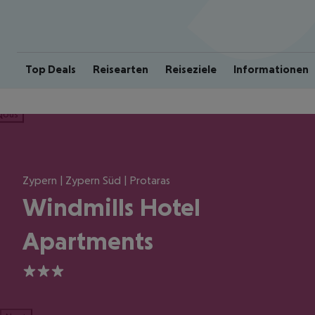
Top Deals
Reisearten
Reiseziele
Informationen
ious
Zypern | Zypern Süd | Protaras
Windmills Hotel
Apartments
3