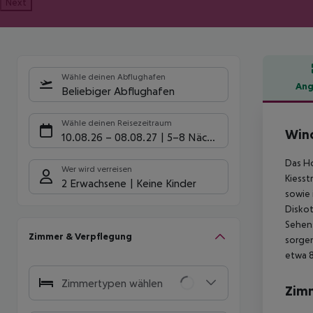
Next
Wähle deinen Abflughafen
Ang
Beliebiger Abflughafen
Hote
Wähle deinen Reisezeitraum
Wind
10.08.26
–
08.08.27
5-8 Nächte
Das Ho
Wer wird verreisen
Kiesst
2 Erwachsene
Keine Kinder
sowie 
Diskot
Sehens
Zimmer & Verpflegung
sorgen
etwa 8
Zimmertypen wählen
Zim