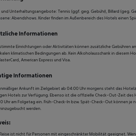
 und Unterhaltungsangebote: Tennis (ggf. geg. Gebühr), Billard (geg. Ge
sene: Abendshows. Kinder finden im Außenbereich des Hotels einen Spie
tzliche Informationen
stimmte Einrichtungen oder Aktivitäten können zusätzliche Gebühren anf
kalen klimatischen Bedingungen ab. Kein Alkoholausschank in diesem Hote
asterCard, American Express und Visa.
tige Informationen
anmäßiger Ankunft im Zielgebiet ab 04:00 Uhr morgens steht das Hotelz
igen Hotels zur Verfügung. Ebenso ist die offizielle Check-Out-Zeit des 
00 Uhr am Folgetag ein. Früh-Check-In bzw. Spät-Check-Out können je n
hinzugebucht werden.
eis:
Reise ist nicht für Personen mit eingeschränkter Mobilität geeignet. We