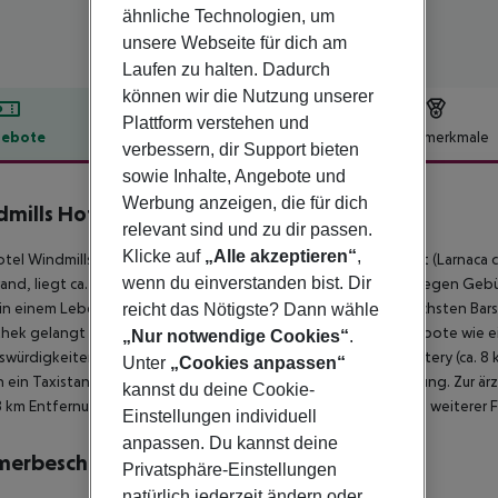
ähnliche Technologien, um
unsere Webseite für dich am
Laufen zu halten. Dadurch
können wir die Nutzung unserer
Plattform verstehen und
ebote
Hotelbeschreibung
Hotelmerkmale
verbessern, dir Support bieten
lbeschreibung
sowie Inhalte, Angebote und
Werbung anzeigen, die für dich
mills Hotel Apartments
relevant sind und zu dir passen.
3
Klicke auf
„Alle akzeptieren“
,
tel Windmills Hotel Apts liegt ca. 8 km von Ayia Napa entfernt (Larnaca ca
wenn du einverstanden bist. Dir
rand, liegt ca. 300 m entfernt. Am Strand sind Sonnenliegen gegen Gebü
in einem Lebensmittelmarkt in ca. 3 km Entfernung. Zu den nächsten Bar
reicht das Nötigste? Dann wähle
hek gelangt man nach rund 3 km. Weitere Unterhaltungsangebote wie ein
„Nur notwendige Cookies“
.
würdigkeiten sind vom Hotel aus erreichbar: Ayia Napa Monastery (ca. 8 k
Unter
„Cookies anpassen“
 ein Taxistand sowie eine Bushaltestelle in etwa 10 m Entfernung. Zur ärz
kannst du deine Cookie-
 km Entfernung. Der Flughafen (LCA) ist ca. 67 km entfernt. Ein weiterer 
Einstellungen individuell
anpassen. Du kannst deine
merbeschreibung
Privatsphäre-Einstellungen
natürlich jederzeit ändern oder