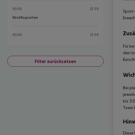
00:00
23:59
Sport-
Rückflugzeiten
Erwach
Rückflugzeiten
Zusä
00:00
23:59
Für be
den lo
Euro/M
Filter zurücksetzen
Wich
Bei pl
jeweil
bis 3:
Team 
Hinw
Diese 