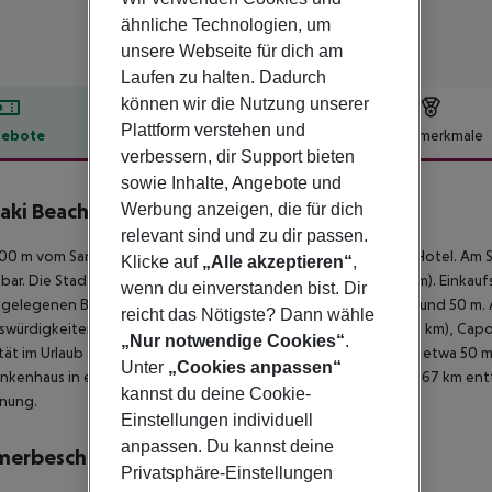
ähnliche Technologien, um
unsere Webseite für dich am
Laufen zu halten. Dadurch
können wir die Nutzung unserer
Plattform verstehen und
ebote
Hotelbeschreibung
Hotelmerkmale
verbessern, dir Support bieten
lbeschreibung
sowie Inhalte, Angebote und
saki Beach Hotel
Werbung anzeigen, die für dich
4
relevant sind und zu dir passen.
00 m vom Sandstrand entfernt liegt das Hotel Vrissaki Beach Hotel. A
Klicke auf
„Alle akzeptieren“
,
bar. Die Stadt Ayia Napa ist ca. 10 km entfernt (Larnaca ca. 55 km). Einka
wenn du einverstanden bist. Dir
gelegenen Bars und Restaurants erreichen Sie ebenfalls nach rund 50 m.
reicht das Nötigste? Dann wähle
würdigkeiten sind vom Hotel aus erreichbar: Fig tree bay (ca. 2 km), Capo
„Nur notwendige Cookies“
.
tät im Urlaub sorgen ein Taxistand sowie eine Bushaltestelle in etwa 50 m
Unter
„Cookies anpassen“
ankenhaus in etwa 11 km Entfernung. Der Flughafen (LCA) ist ca. 67 km ent
kannst du deine Cookie-
rnung.
Einstellungen individuell
anpassen. Du kannst deine
merbeschreibung
Privatsphäre-Einstellungen