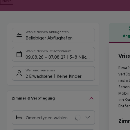
Next
Wähle deinen Abflughafen
Ang
Beliebiger Abflughafen
Hote
Wähle deinen Reisezeitraum
Vris
09.08.26
–
07.08.27
5-8 Nächte
Etwa 1
Wer wird verreisen
verfüg
2 Erwachsene
Keine Kinder
nächst
Sehens
Mobili
Zimmer & Verpflegung
ein Kr
Entfe
Zimmertypen wählen
Zim