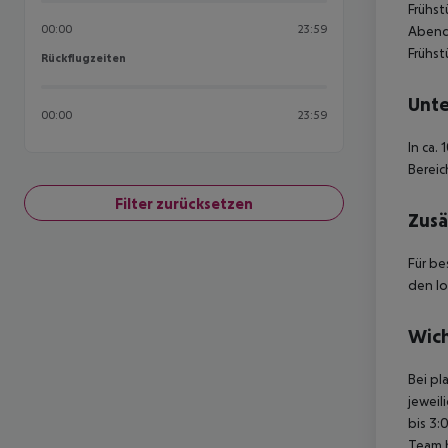
Frühst
00:00
23:59
Abende
Frühst
Rückflugzeiten
Rückflugzeiten
Unte
00:00
23:59
In ca.
Berei
Filter zurücksetzen
Zusä
Für be
den lo
Wich
Bei pl
jeweil
bis 3:
Team 