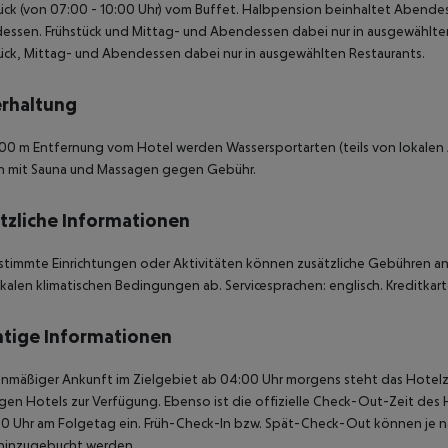
ück (von 07:00 - 10:00 Uhr) vom Buffet. Halbpension beinhaltet Abendes
ssen. Frühstück und Mittag- und Abendessen dabei nur in ausgewählten R
ück, Mittag- und Abendessen dabei nur in ausgewählten Restaurants.
rhaltung
 100 m Entfernung vom Hotel werden Wassersportarten (teils von lokalen 
ch mit Sauna und Massagen gegen Gebühr.
tzliche Informationen
stimmte Einrichtungen oder Aktivitäten können zusätzliche Gebühren anf
kalen klimatischen Bedingungen ab. Servicesprachen: englisch. Kreditkart
tige Informationen
anmäßiger Ankunft im Zielgebiet ab 04:00 Uhr morgens steht das Hotelz
igen Hotels zur Verfügung. Ebenso ist die offizielle Check-Out-Zeit des 
00 Uhr am Folgetag ein. Früh-Check-In bzw. Spät-Check-Out können je n
hinzugebucht werden.