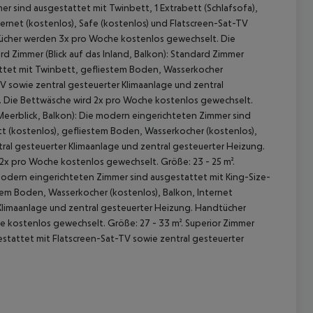
er sind ausgestattet mit Twinbett, 1 Extrabett (Schlafsofa),
ernet (kostenlos), Safe (kostenlos) und Flatscreen-Sat-TV
tücher werden 3x pro Woche kostenlos gewechselt. Die
d Zimmer (Blick auf das Inland, Balkon): Standard Zimmer
tattet mit Twinbett, gefliestem Boden, Wasserkocher
TV sowie zentral gesteuerter Klimaanlage und zentral
 Die Bettwäsche wird 2x pro Woche kostenlos gewechselt.
(Meerblick, Balkon): Die modern eingerichteten Zimmer sind
t (kostenlos), gefliestem Boden, Wasserkocher (kostenlos),
tral gesteuerter Klimaanlage und zentral gesteuerter Heizung.
 akzeptieren
x pro Woche kostenlos gewechselt. Größe: 23 - 25 m².
 modern eingerichteten Zimmer sind ausgestattet mit King-Size-
tem Boden, Wasserkocher (kostenlos), Balkon, Internet
 Klimaanlage und zentral gesteuerter Heizung. Handtücher
kostenlos gewechselt. Größe: 27 - 33 m². Superior Zimmer
gestattet mit Flatscreen-Sat-TV sowie zentral gesteuerter