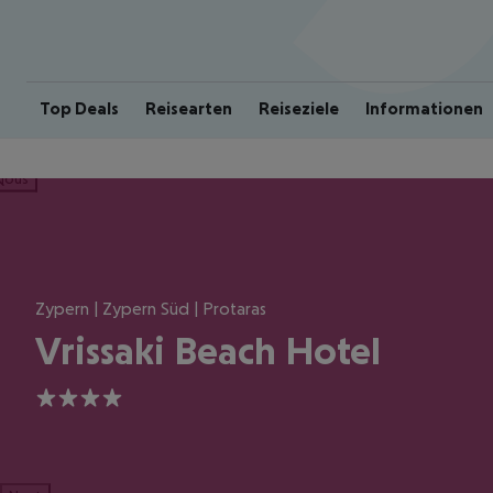
Top Deals
Reisearten
Reiseziele
Informationen
ious
Zypern | Zypern Süd | Protaras
Vrissaki Beach Hotel
4