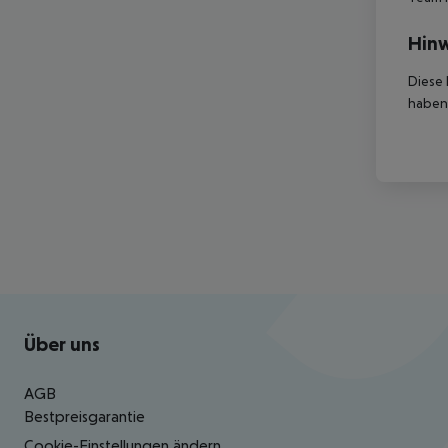
Hinw
Diese 
haben,
Footer
Footer navigation
Über uns
AGB
Bestpreisgarantie
Cookie-Einstellungen ändern