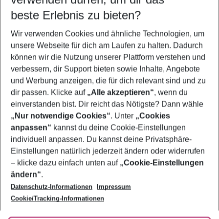
12.08.26
–
10.08.27
5-8 Nächte
beste Erlebnis zu bieten?
Wer wird verreisen
Wir verwenden Cookies und ähnliche Technologien, um
2 Erwachsene
Keine Kinder
unsere Webseite für dich am Laufen zu halten. Dadurch
können wir die Nutzung unserer Plattform verstehen und
Mehr Filter anzeigen
verbessern, dir Support bieten sowie Inhalte, Angebote
und Werbung anzeigen, die für dich relevant sind und zu
dir passen. Klicke auf
„Alle akzeptieren“
, wenn du
einverstanden bist. Dir reicht das Nötigste? Dann wähle
„Nur notwendige Cookies“
. Unter
„Cookies
anpassen“
kannst du deine Cookie-Einstellungen
Footer
Footer navigation
individuell anpassen. Du kannst deine Privatsphäre-
Über uns
Einstellungen natürlich jederzeit ändern oder widerrufen
AGB
– klicke dazu einfach unten auf
„Cookie-Einstellungen
Service & Hilfe
Bestpreisgarantie
ändern“
.
Datenschutz-Informationen
Impressum
Agenturbetreuung
Cookie-Einstellungen ändern
Folge uns
Barrierefreies Reisen
Cookie/Tracking-Informationen
Cookie-Richtlinie
Check-in
Datenschutz