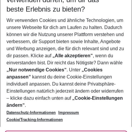
09.08.26
–
07.08.27
5-8 Nächte
beste Erlebnis zu bieten?
Wer wird verreisen
Wir verwenden Cookies und ähnliche Technologien, um
2 Erwachsene
Keine Kinder
unsere Webseite für dich am Laufen zu halten. Dadurch
können wir die Nutzung unserer Plattform verstehen und
Mehr Filter anzeigen
verbessern, dir Support bieten sowie Inhalte, Angebote
und Werbung anzeigen, die für dich relevant sind und zu
dir passen. Klicke auf
„Alle akzeptieren“
, wenn du
einverstanden bist. Dir reicht das Nötigste? Dann wähle
„Nur notwendige Cookies“
. Unter
„Cookies
anpassen“
kannst du deine Cookie-Einstellungen
Footer
Footer navigation
individuell anpassen. Du kannst deine Privatsphäre-
Über uns
Einstellungen natürlich jederzeit ändern oder widerrufen
AGB
– klicke dazu einfach unten auf
„Cookie-Einstellungen
Service & Hilfe
Bestpreisgarantie
ändern“
.
Datenschutz-Informationen
Impressum
Agenturbetreuung
Cookie-Einstellungen ändern
Folge uns
Barrierefreies Reisen
Cookie/Tracking-Informationen
Cookie-Richtlinie
Check-in
Datenschutz