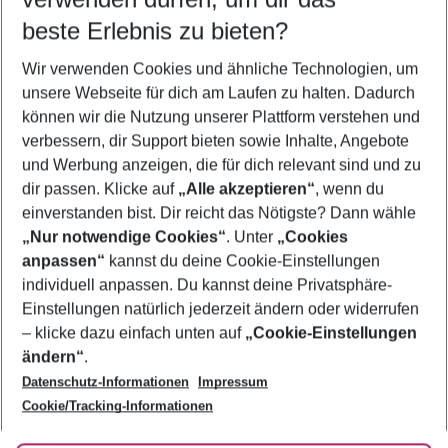
12.08.26
–
10.08.27
5-8 Nächte
beste Erlebnis zu bieten?
Wer wird verreisen
Wir verwenden Cookies und ähnliche Technologien, um
2 Erwachsene
Keine Kinder
unsere Webseite für dich am Laufen zu halten. Dadurch
können wir die Nutzung unserer Plattform verstehen und
Mehr Filter anzeigen
verbessern, dir Support bieten sowie Inhalte, Angebote
und Werbung anzeigen, die für dich relevant sind und zu
dir passen. Klicke auf
„Alle akzeptieren“
, wenn du
einverstanden bist. Dir reicht das Nötigste? Dann wähle
„Nur notwendige Cookies“
. Unter
„Cookies
anpassen“
kannst du deine Cookie-Einstellungen
Footer
Footer navigation
individuell anpassen. Du kannst deine Privatsphäre-
Über uns
Einstellungen natürlich jederzeit ändern oder widerrufen
AGB
– klicke dazu einfach unten auf
„Cookie-Einstellungen
Service & Hilfe
Bestpreisgarantie
ändern“
.
Datenschutz-Informationen
Impressum
Agenturbetreuung
Cookie-Einstellungen ändern
Folge uns
Barrierefreies Reisen
Cookie/Tracking-Informationen
Cookie-Richtlinie
Check-in
Datenschutz