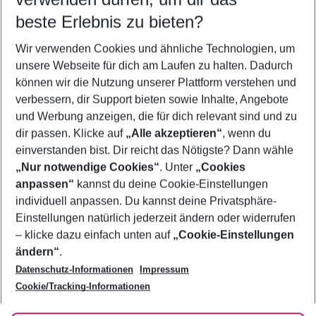
10.08.26
–
08.08.27
5-8 Nächte
beste Erlebnis zu bieten?
Wer wird verreisen
Wir verwenden Cookies und ähnliche Technologien, um
2 Erwachsene
Keine Kinder
unsere Webseite für dich am Laufen zu halten. Dadurch
können wir die Nutzung unserer Plattform verstehen und
Mehr Filter anzeigen
verbessern, dir Support bieten sowie Inhalte, Angebote
und Werbung anzeigen, die für dich relevant sind und zu
dir passen. Klicke auf
„Alle akzeptieren“
, wenn du
einverstanden bist. Dir reicht das Nötigste? Dann wähle
„Nur notwendige Cookies“
. Unter
„Cookies
anpassen“
kannst du deine Cookie-Einstellungen
Footer
Footer navigation
individuell anpassen. Du kannst deine Privatsphäre-
Über uns
Einstellungen natürlich jederzeit ändern oder widerrufen
AGB
– klicke dazu einfach unten auf
„Cookie-Einstellungen
Service & Hilfe
Bestpreisgarantie
ändern“
.
Datenschutz-Informationen
Impressum
Agenturbetreuung
Cookie-Einstellungen ändern
Folge uns
Barrierefreies Reisen
Cookie/Tracking-Informationen
Cookie-Richtlinie
Check-in
Datenschutz