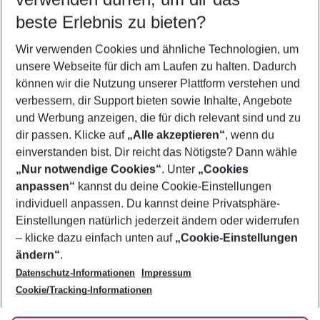
10.08.26
–
08.08.27
5-8 Nächte
beste Erlebnis zu bieten?
Wer wird verreisen
Wir verwenden Cookies und ähnliche Technologien, um
2 Erwachsene
Keine Kinder
unsere Webseite für dich am Laufen zu halten. Dadurch
können wir die Nutzung unserer Plattform verstehen und
Mehr Filter anzeigen
verbessern, dir Support bieten sowie Inhalte, Angebote
und Werbung anzeigen, die für dich relevant sind und zu
dir passen. Klicke auf
„Alle akzeptieren“
, wenn du
einverstanden bist. Dir reicht das Nötigste? Dann wähle
„Nur notwendige Cookies“
. Unter
„Cookies
anpassen“
kannst du deine Cookie-Einstellungen
Footer
Footer navigation
individuell anpassen. Du kannst deine Privatsphäre-
Über uns
Einstellungen natürlich jederzeit ändern oder widerrufen
AGB
– klicke dazu einfach unten auf
„Cookie-Einstellungen
Service & Hilfe
Bestpreisgarantie
ändern“
.
Datenschutz-Informationen
Impressum
Agenturbetreuung
Cookie-Einstellungen ändern
Folge uns
Barrierefreies Reisen
Cookie/Tracking-Informationen
Cookie-Richtlinie
Check-in
Datenschutz