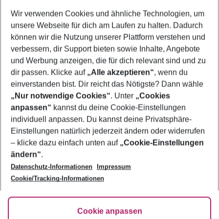
Wer wird verreisen
Wir verwenden Cookies und ähnliche Technologien, um
2 Erwachsene
Keine Kinder
unsere Webseite für dich am Laufen zu halten. Dadurch
können wir die Nutzung unserer Plattform verstehen und
Mehr Filter anzeigen
verbessern, dir Support bieten sowie Inhalte, Angebote
und Werbung anzeigen, die für dich relevant sind und zu
dir passen. Klicke auf
„Alle akzeptieren“
, wenn du
einverstanden bist. Dir reicht das Nötigste? Dann wähle
„Nur notwendige Cookies“
. Unter
„Cookies
anpassen“
kannst du deine Cookie-Einstellungen
Footer
Footer navigation
individuell anpassen. Du kannst deine Privatsphäre-
Über uns
Einstellungen natürlich jederzeit ändern oder widerrufen
AGB
– klicke dazu einfach unten auf
„Cookie-Einstellungen
Service & Hilfe
Bestpreisgarantie
ändern“
.
Datenschutz-Informationen
Impressum
Agenturbetreuung
Cookie-Einstellungen ändern
Folge uns
Barrierefreies Reisen
Cookie/Tracking-Informationen
Cookie-Richtlinie
Check-in
Datenschutz
FAQ
Fakten
Cookie anpassen
HanseMerkur Reiseversicherung
Flexibel buchen