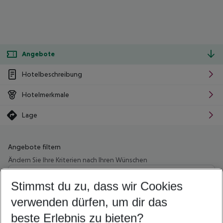
Angebote
Hotelbeschreibung
Hotelmerkmale
Lage
Angebote filtern
Ändern Sie Ihre Kriterien nach Ihren Wünschen
Wähle deinen Abflughafen
Beliebiger Abflughafen
Stimmst du zu, dass wir Cookies
verwenden dürfen, um dir das
Wähle deinen Reisezeitraum
08.08.26
–
06.08.27
5-8 Nächte
beste Erlebnis zu bieten?