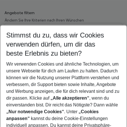
Angebote filtern
Ändern Sie Ihre Kriterien nach Ihren Wünschen
Wähle deinen Abflughafen
Beliebiger Abflughafen
Stimmst du zu, dass wir Cookies
verwenden dürfen, um dir das
Wähle deinen Reisezeitraum
09.08.26
–
07.08.27
5-8 Nächte
beste Erlebnis zu bieten?
Wer wird verreisen
Wir verwenden Cookies und ähnliche Technologien, um
2 Erwachsene
Keine Kinder
unsere Webseite für dich am Laufen zu halten. Dadurch
können wir die Nutzung unserer Plattform verstehen und
Mehr Filter anzeigen
verbessern, dir Support bieten sowie Inhalte, Angebote
und Werbung anzeigen, die für dich relevant sind und zu
dir passen. Klicke auf
„Alle akzeptieren“
, wenn du
einverstanden bist. Dir reicht das Nötigste? Dann wähle
„Nur notwendige Cookies“
. Unter
„Cookies
anpassen“
kannst du deine Cookie-Einstellungen
Footer
Footer navigation
individuell anpassen. Du kannst deine Privatsphäre-