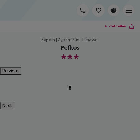
Hotel teilen
Zypern | Zypern Süd | Limassol
Pefkos
3
Previous
Next