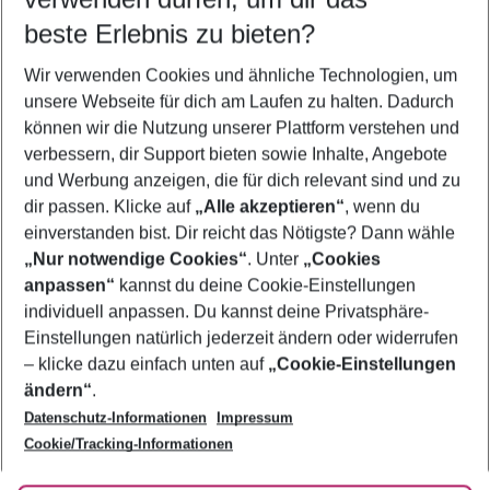
09.08.26
–
07.08.27
5-8 Nächte
beste Erlebnis zu bieten?
Wer wird verreisen
Wir verwenden Cookies und ähnliche Technologien, um
2 Erwachsene
Keine Kinder
unsere Webseite für dich am Laufen zu halten. Dadurch
können wir die Nutzung unserer Plattform verstehen und
Mehr Filter anzeigen
verbessern, dir Support bieten sowie Inhalte, Angebote
und Werbung anzeigen, die für dich relevant sind und zu
dir passen. Klicke auf
„Alle akzeptieren“
, wenn du
einverstanden bist. Dir reicht das Nötigste? Dann wähle
„Nur notwendige Cookies“
. Unter
„Cookies
anpassen“
kannst du deine Cookie-Einstellungen
Footer
Footer navigation
individuell anpassen. Du kannst deine Privatsphäre-
Über uns
Einstellungen natürlich jederzeit ändern oder widerrufen
AGB
– klicke dazu einfach unten auf
„Cookie-Einstellungen
Service & Hilfe
Bestpreisgarantie
ändern“
.
Datenschutz-Informationen
Impressum
Agenturbetreuung
Cookie-Einstellungen ändern
Folge uns
Barrierefreies Reisen
Cookie/Tracking-Informationen
Cookie-Richtlinie
Check-in
Datenschutz