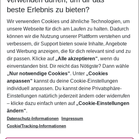
09.08.26
–
07.08.27
5-8 Nächte
beste Erlebnis zu bieten?
Wer wird verreisen
Wir verwenden Cookies und ähnliche Technologien, um
2 Erwachsene
Keine Kinder
unsere Webseite für dich am Laufen zu halten. Dadurch
können wir die Nutzung unserer Plattform verstehen und
Mehr Filter anzeigen
verbessern, dir Support bieten sowie Inhalte, Angebote
und Werbung anzeigen, die für dich relevant sind und zu
dir passen. Klicke auf
„Alle akzeptieren“
, wenn du
einverstanden bist. Dir reicht das Nötigste? Dann wähle
„Nur notwendige Cookies“
. Unter
„Cookies
anpassen“
kannst du deine Cookie-Einstellungen
Footer
Footer navigation
individuell anpassen. Du kannst deine Privatsphäre-
Über uns
Einstellungen natürlich jederzeit ändern oder widerrufen
AGB
– klicke dazu einfach unten auf
„Cookie-Einstellungen
Service & Hilfe
Bestpreisgarantie
ändern“
.
Datenschutz-Informationen
Impressum
Agenturbetreuung
Cookie-Einstellungen ändern
Folge uns
Barrierefreies Reisen
Cookie/Tracking-Informationen
Cookie-Richtlinie
Check-in
Datenschutz