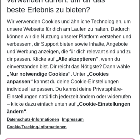
09.08.26
–
07.08.27
5-8 Nächte
beste Erlebnis zu bieten?
Wer wird verreisen
Wir verwenden Cookies und ähnliche Technologien, um
2 Erwachsene
Keine Kinder
unsere Webseite für dich am Laufen zu halten. Dadurch
können wir die Nutzung unserer Plattform verstehen und
Mehr Filter anzeigen
verbessern, dir Support bieten sowie Inhalte, Angebote
und Werbung anzeigen, die für dich relevant sind und zu
dir passen. Klicke auf
„Alle akzeptieren“
, wenn du
einverstanden bist. Dir reicht das Nötigste? Dann wähle
„Nur notwendige Cookies“
. Unter
„Cookies
anpassen“
kannst du deine Cookie-Einstellungen
Footer
Footer navigation
individuell anpassen. Du kannst deine Privatsphäre-
Über uns
Einstellungen natürlich jederzeit ändern oder widerrufen
AGB
– klicke dazu einfach unten auf
„Cookie-Einstellungen
Service & Hilfe
Bestpreisgarantie
ändern“
.
Datenschutz-Informationen
Impressum
Agenturbetreuung
Cookie-Einstellungen ändern
Folge uns
Barrierefreies Reisen
Cookie/Tracking-Informationen
Cookie-Richtlinie
Check-in
Datenschutz