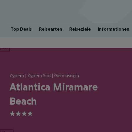
Top Deals
Reisearten
Reiseziele
Informationen
ious
Zypern | Zypern Süd | Germasogia
Atlantica Miramare
Beach
4