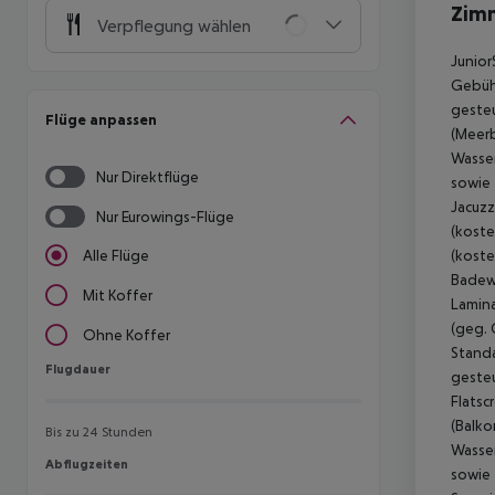
Zim
Verpflegung wählen
Junior
Gebühr
gesteu
Flüge anpassen
(Meerb
Wasser
Nur Direktflüge
sowie 
Jacuzz
Nur Eurowings-Flüge
(koste
(koste
Alle Flüge
Badewa
Mit Koffer
Lamina
(geg. 
Ohne Koffer
Standa
Flugdauer
Flugdauer
gesteu
Flatsc
(Balko
Bis zu 24 Stunden
Wasser
Abflugzeiten
Abflugzeiten
sowie 