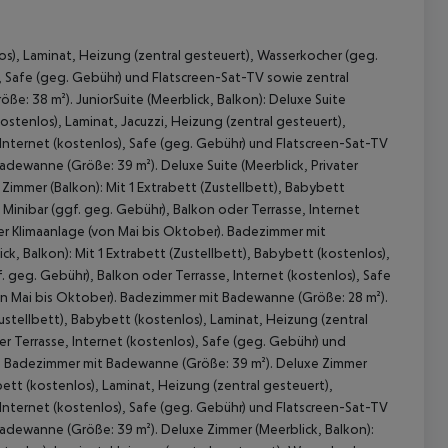
los), Laminat, Heizung (zentral gesteuert), Wasserkocher (geg.
), Safe (geg. Gebühr) und Flatscreen-Sat-TV sowie zentral
e: 38 m²). JuniorSuite (Meerblick, Balkon): Deluxe Suite
(kostenlos), Laminat, Jacuzzi, Heizung (zentral gesteuert),
 Internet (kostenlos), Safe (geg. Gebühr) und Flatscreen-Sat-TV
adewanne (Größe: 39 m²). Deluxe Suite (Meerblick, Privater
rd Zimmer (Balkon): Mit 1 Extrabett (Zustellbett), Babybett
 Minibar (ggf. geg. Gebühr), Balkon oder Terrasse, Internet
er Klimaanlage (von Mai bis Oktober). Badezimmer mit
 akzeptieren
, Balkon): Mit 1 Extrabett (Zustellbett), Babybett (kostenlos),
. geg. Gebühr), Balkon oder Terrasse, Internet (kostenlos), Safe
on Mai bis Oktober). Badezimmer mit Badewanne (Größe: 28 m²).
ustellbett), Babybett (kostenlos), Laminat, Heizung (zentral
r Terrasse, Internet (kostenlos), Safe (geg. Gebühr) und
r). Badezimmer mit Badewanne (Größe: 39 m²). Deluxe Zimmer
bett (kostenlos), Laminat, Heizung (zentral gesteuert),
 Internet (kostenlos), Safe (geg. Gebühr) und Flatscreen-Sat-TV
Badewanne (Größe: 39 m²). Deluxe Zimmer (Meerblick, Balkon):