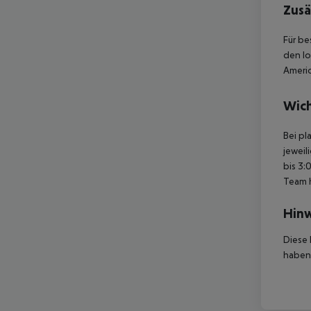
Zusä
Für be
den lo
Americ
Wich
Bei pl
jeweil
bis 3:
Team 
Hinw
Diese 
haben,