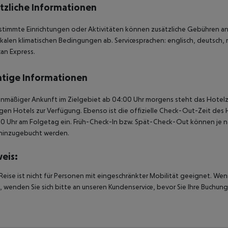
tzliche Informationen
stimmte Einrichtungen oder Aktivitäten können zusätzliche Gebühren anf
kalen klimatischen Bedingungen ab. Servicesprachen: englisch, deutsch, r
an Express.
tige Informationen
anmäßiger Ankunft im Zielgebiet ab 04:00 Uhr morgens steht das Hotelz
igen Hotels zur Verfügung. Ebenso ist die offizielle Check-Out-Zeit des 
00 Uhr am Folgetag ein. Früh-Check-In bzw. Spät-Check-Out können je n
hinzugebucht werden.
eis:
Reise ist nicht für Personen mit eingeschränkter Mobilität geeignet. We
 wenden Sie sich bitte an unseren Kundenservice, bevor Sie Ihre Buchung