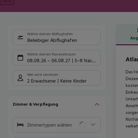
Next
Wähle deinen Abflughafen
Ang
Beliebiger Abflughafen
Hote
Wähle deinen Reisezeitraum
Atla
08.08.26
–
06.08.27
5-8 Nächte
Das Ho
Wer wird verreisen
Dezemb
2 Erwachsene
Keine Kinder
kosten
Einkau
Unterh
Zimmer & Verpflegung
Amathu
sorgen
Notfal
Zimmertypen wählen
verkeh