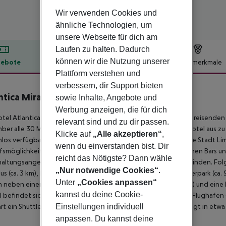
Wir verwenden Cookies und
ähnliche Technologien, um
unsere Webseite für dich am
Laufen zu halten. Dadurch
können wir die Nutzung unserer
ebote
Hotelbeschreibung
Hotelmerkmale
Plattform verstehen und
lbeschreibung
verbessern, dir Support bieten
ntica Miramare Beach
sowie Inhalte, Angebote und
4
Werbung anzeigen, die für dich
tel Atlantica Miramare Beach ist speziell beliebt bei Hochzeitsreisenden 
relevant sind und zu dir passen.
er alle 30 Minuten mit einem Shuttle (gegen Gebühr) vom Hotel aus zu 
Klicke auf
„Alle akzeptieren“
,
los verfügbar. Zum touristischen Zentrum sind es ca. 200 m. Die Stadt Lima
wenn du einverstanden bist. Dir
fsmöglichkeiten liegen ca. 3 km vom Hotel. Die nächstgelegenen Bars und
reicht das Nötigste? Dann wähle
altungsangebote wie ein Kino sind in ca. 3 km Entfernung zu finden. Fo
„Nur notwendige Cookies“
.
s (ca. 3 km), Kourion (ca. 15 km), Castle Limassol (ca. 3 km), Waterpark (ca. 
Unter
„Cookies anpassen“
 neben einem Mietwagen-Verleih auch ein Taxistand (ca. 20 m) und eine Bu
kannst du deine Cookie-
l befindet sich ein Krankenhaus in etwa 10 km Entfernung. Der Flughafen 
Einstellungen individuell
rt ein Shuttle (gegen Gebühr). Ein weiterer Flughafen (PFO) liegt in etw
anpassen. Du kannst deine