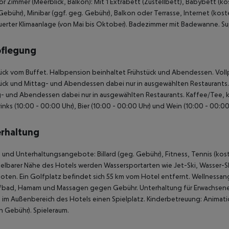
or Zimmer (Meerblick, Balkon): Mit 1 Extrabett (Zustellbett), Babybett (k
Gebühr), Minibar (ggf. geg. Gebühr), Balkon oder Terrasse, Internet (kos
erter Klimaanlage (von Mai bis Oktober). Badezimmer mit Badewanne. Sup
pflegung
ück vom Buffet. Halbpension beinhaltet Frühstück und Abendessen. Voll
ück und Mittag- und Abendessen dabei nur in ausgewählten Restaurants. A
- und Abendessen dabei nur in ausgewählten Restaurants. Kaffee/Tee, kl
inks (10:00 - 00:00 Uhr), Bier (10:00 - 00:00 Uhr) und Wein (10:00 - 00:00
rhaltung
 und Unterhaltungsangebote: Billard (geg. Gebühr), Fitness, Tennis (koste
elbarer Nähe des Hotels werden Wassersportarten wie Jet-Ski, Wasser-S
ten. Ein Golfplatz befindet sich 55 km vom Hotel entfernt. Wellnessan
bad, Hamam und Massagen gegen Gebühr. Unterhaltung für Erwachsene:
 im Außenbereich des Hotels einen Spielplatz. Kinderbetreuung: Animati
 Gebühr). Spieleraum.