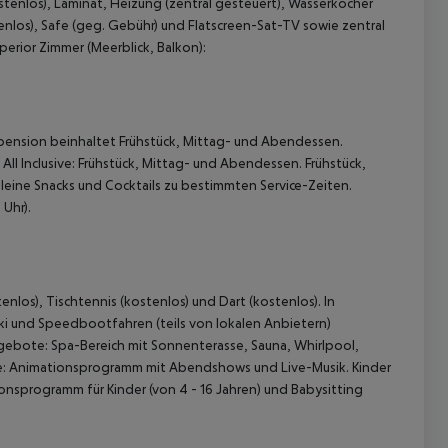
ostenlos), Laminat, Heizung (zentral gesteuert), Wasserkocher
tenlos), Safe (geg. Gebühr) und Flatscreen-Sat-TV sowie zentral
erior Zimmer (Meerblick, Balkon):
pension beinhaltet Frühstück, Mittag- und Abendessen.
ll Inclusive: Frühstück, Mittag- und Abendessen. Frühstück,
eine Snacks und Cocktails zu bestimmten Service-Zeiten.
 Uhr).
nlos), Tischtennis (kostenlos) und Dart (kostenlos). In
ki und Speedbootfahren (teils von lokalen Anbietern)
gebote: Spa-Bereich mit Sonnenterasse, Sauna, Whirlpool,
 Animationsprogramm mit Abendshows und Live-Musik. Kinder
onsprogramm für Kinder (von 4 - 16 Jahren) und Babysitting