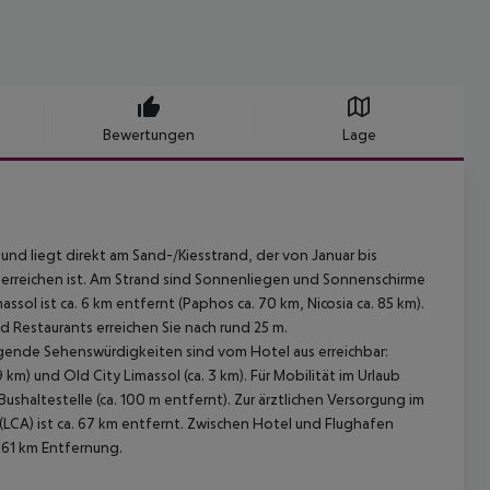
Bewertungen
Lage
und liegt direkt am Sand-/Kiesstrand, der von Januar bis
erreichen ist. Am Strand sind Sonnenliegen und Sonnenschirme
ssol ist ca. 6 km entfernt (Paphos ca. 70 km, Nicosia ca. 85 km).
 Restaurants erreichen Sie nach rund 25 m.
lgende Sehenswürdigkeiten sind vom Hotel aus erreichbar:
9 km) und Old City Limassol (ca. 3 km). Für Mobilität im Urlaub
shaltestelle (ca. 100 m entfernt). Zur ärztlichen Versorgung im
(LCA) ist ca. 67 km entfernt. Zwischen Hotel und Flughafen
a 61 km Entfernung.