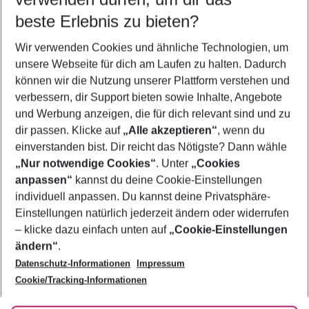
08.08.26
–
06.08.27
5-8 Nächte
beste Erlebnis zu bieten?
Wer wird verreisen
Wir verwenden Cookies und ähnliche Technologien, um
2 Erwachsene
Keine Kinder
unsere Webseite für dich am Laufen zu halten. Dadurch
können wir die Nutzung unserer Plattform verstehen und
Mehr Filter anzeigen
verbessern, dir Support bieten sowie Inhalte, Angebote
und Werbung anzeigen, die für dich relevant sind und zu
dir passen. Klicke auf
„Alle akzeptieren“
, wenn du
einverstanden bist. Dir reicht das Nötigste? Dann wähle
„Nur notwendige Cookies“
. Unter
„Cookies
anpassen“
kannst du deine Cookie-Einstellungen
Footer
Footer navigation
individuell anpassen. Du kannst deine Privatsphäre-
Über uns
Einstellungen natürlich jederzeit ändern oder widerrufen
AGB
– klicke dazu einfach unten auf
„Cookie-Einstellungen
Service & Hilfe
Bestpreisgarantie
ändern“
.
Datenschutz-Informationen
Impressum
Agenturbetreuung
Cookie-Einstellungen ändern
Folge uns
Barrierefreies Reisen
Cookie/Tracking-Informationen
Cookie-Richtlinie
Check-in
Datenschutz