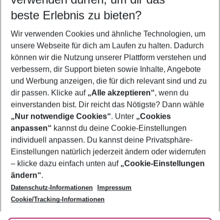
07.08.26
–
05.08.27
5-8 Nächte
beste Erlebnis zu bieten?
Wer wird verreisen
Wir verwenden Cookies und ähnliche Technologien, um
2 Erwachsene
Keine Kinder
unsere Webseite für dich am Laufen zu halten. Dadurch
können wir die Nutzung unserer Plattform verstehen und
Mehr Filter anzeigen
verbessern, dir Support bieten sowie Inhalte, Angebote
und Werbung anzeigen, die für dich relevant sind und zu
dir passen. Klicke auf
„Alle akzeptieren“
, wenn du
einverstanden bist. Dir reicht das Nötigste? Dann wähle
„Nur notwendige Cookies“
. Unter
„Cookies
anpassen“
kannst du deine Cookie-Einstellungen
Footer
Footer navigation
individuell anpassen. Du kannst deine Privatsphäre-
Über uns
Einstellungen natürlich jederzeit ändern oder widerrufen
AGB
– klicke dazu einfach unten auf
„Cookie-Einstellungen
Service & Hilfe
Bestpreisgarantie
ändern“
.
Datenschutz-Informationen
Impressum
Agenturbetreuung
Cookie-Einstellungen ändern
Folge uns
Barrierefreies Reisen
Cookie/Tracking-Informationen
Cookie-Richtlinie
Check-in
Datenschutz