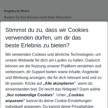
Angebote filtern
Ändern Sie Ihre Kriterien nach Ihren Wünschen
Wähle deinen Abflughafen
Beliebiger Abflughafen
Stimmst du zu, dass wir Cookies
verwenden dürfen, um dir das
Wähle deinen Reisezeitraum
10.08.26
–
08.08.27
5-8 Nächte
beste Erlebnis zu bieten?
Wer wird verreisen
Wir verwenden Cookies und ähnliche Technologien, um
2 Erwachsene
Keine Kinder
unsere Webseite für dich am Laufen zu halten. Dadurch
können wir die Nutzung unserer Plattform verstehen und
Mehr Filter anzeigen
verbessern, dir Support bieten sowie Inhalte, Angebote
und Werbung anzeigen, die für dich relevant sind und zu
dir passen. Klicke auf
„Alle akzeptieren“
, wenn du
einverstanden bist. Dir reicht das Nötigste? Dann wähle
„Nur notwendige Cookies“
. Unter
„Cookies
anpassen“
kannst du deine Cookie-Einstellungen
Footer
Footer navigation
individuell anpassen. Du kannst deine Privatsphäre-