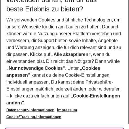
10.08.26
–
08.08.27
5-8 Nächte
beste Erlebnis zu bieten?
Wer wird verreisen
Wir verwenden Cookies und ähnliche Technologien, um
2 Erwachsene
Keine Kinder
unsere Webseite für dich am Laufen zu halten. Dadurch
können wir die Nutzung unserer Plattform verstehen und
Mehr Filter anzeigen
verbessern, dir Support bieten sowie Inhalte, Angebote
und Werbung anzeigen, die für dich relevant sind und zu
dir passen. Klicke auf
„Alle akzeptieren“
, wenn du
einverstanden bist. Dir reicht das Nötigste? Dann wähle
„Nur notwendige Cookies“
. Unter
„Cookies
anpassen“
kannst du deine Cookie-Einstellungen
Footer
Footer navigation
individuell anpassen. Du kannst deine Privatsphäre-
Über uns
Einstellungen natürlich jederzeit ändern oder widerrufen
AGB
– klicke dazu einfach unten auf
„Cookie-Einstellungen
Service & Hilfe
Bestpreisgarantie
ändern“
.
Datenschutz-Informationen
Impressum
Agenturbetreuung
Cookie-Einstellungen ändern
Folge uns
Barrierefreies Reisen
Cookie/Tracking-Informationen
Cookie-Richtlinie
Check-in
Datenschutz