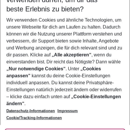
10.08.26
–
08.08.27
5-8 Nächte
beste Erlebnis zu bieten?
Wer wird verreisen
Wir verwenden Cookies und ähnliche Technologien, um
2 Erwachsene
Keine Kinder
unsere Webseite für dich am Laufen zu halten. Dadurch
können wir die Nutzung unserer Plattform verstehen und
Mehr Filter anzeigen
verbessern, dir Support bieten sowie Inhalte, Angebote
und Werbung anzeigen, die für dich relevant sind und zu
dir passen. Klicke auf
„Alle akzeptieren“
, wenn du
einverstanden bist. Dir reicht das Nötigste? Dann wähle
„Nur notwendige Cookies“
. Unter
„Cookies
anpassen“
kannst du deine Cookie-Einstellungen
Footer
Footer navigation
individuell anpassen. Du kannst deine Privatsphäre-
Über uns
Einstellungen natürlich jederzeit ändern oder widerrufen
AGB
– klicke dazu einfach unten auf
„Cookie-Einstellungen
Service & Hilfe
Bestpreisgarantie
ändern“
.
Datenschutz-Informationen
Impressum
Agenturbetreuung
Cookie-Einstellungen ändern
Folge uns
Barrierefreies Reisen
Cookie/Tracking-Informationen
Cookie-Richtlinie
Check-in
Datenschutz