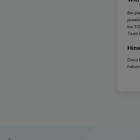
Bei pl
jeweil
bis 3:
Team 
Hinw
Diese 
haben,
Footer