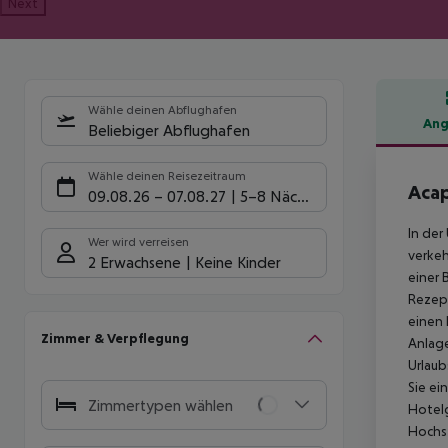
Next
Wähle deinen Abflughafen
Ang
Beliebiger Abflughafen
Hote
Wähle deinen Reisezeitraum
Acap
09.08.26
–
07.08.27
5-8 Nächte
In de
Wer wird verreisen
verkeh
2 Erwachsene
Keine Kinder
einer 
Rezept
einen 
Zimmer & Verpflegung
Anlage
Urlaub
Sie ei
Zimmertypen wählen
Hotelg
Hochst