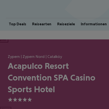
Top Deals
Reisearten
Reiseziele
Informationen
ious
Zypern | Zypern Nord | Catalköy
Acapulco Resort
Convention SPA Casino
Sports Hotel
5