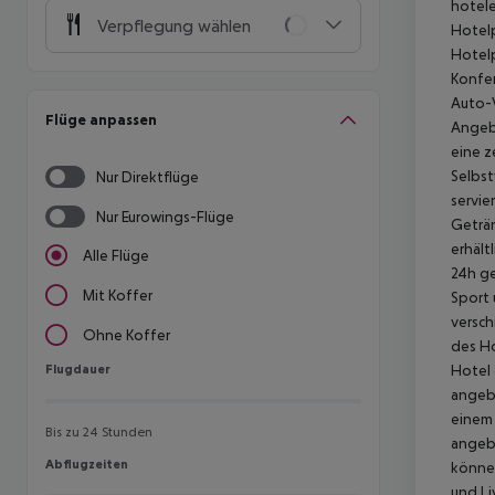
hotele
Verpflegung wählen
Hotelp
Hotelp
Konfer
Auto-V
Flüge anpassen
Angebo
eine z
Selbst
Nur Direktflüge
servie
Nur Eurowings-Flüge
Geträn
erhält
Alle Flüge
24h ge
Mit Koffer
Sport 
versch
Ohne Koffer
des Ho
Flugdauer
Hotel 
Flugdauer
angebo
einem 
Bis zu 24 Stunden
angebo
Abflugzeiten
Abflugzeiten
können
und Li