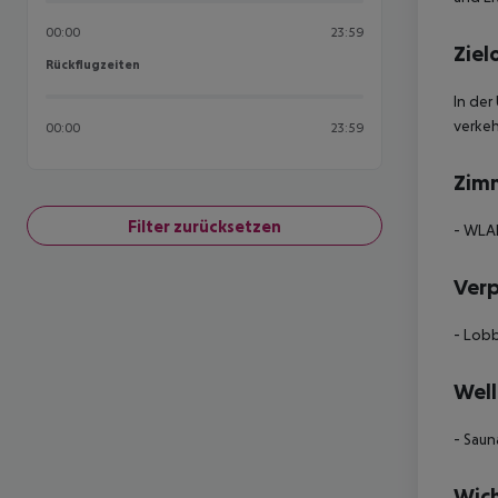
00:00
23:59
Ziel
Rückflugzeiten
Rückflugzeiten
In de
verkeh
00:00
23:59
Zim
Filter zurücksetzen
- WLA
Ver
- Lobb
Well
- Saun
Wich