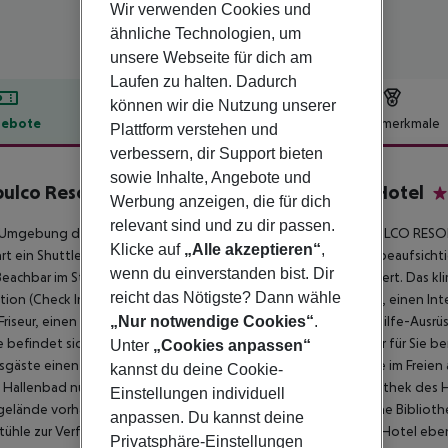
Wir verwenden Cookies und
ähnliche Technologien, um
unsere Webseite für dich am
Laufen zu halten. Dadurch
können wir die Nutzung unserer
ebote
Hotelbeschreibung
Hotelmerkmale
Plattform verstehen und
verbessern, dir Support bieten
lbeschreibung
sowie Inhalte, Angebote und
ulco Resort Convention SPA Casino Sports Hotel
Werbung anzeigen, die für dich
5
relevant sind und zu dir passen.
r Umgebung des hoteleigenen Strandes liegt das Hotel ACAPULCO RES
Klicke auf
„Alle akzeptieren“
,
rt ein Shuttle. Der Strand ist durch einen Rettungsschwimmer beaufsicht
wenn du einverstanden bist. Dir
Beachbar im Strandbereich werden erfrischende Getränke serviert. Das kl
reicht das Nötigste? Dann wähle
ion (Check In rund um die Uhr möglich), eine Lobbybar, WLAN, einen Int
Friseur, einen Whirlpool, Duschen und Umkleideräume, eine 1. Hilfe-Ausr
„Nur notwendige Cookies“
.
 befindet sich ein saisonal beheizter Pool, an dem Badetücher für Sie be
Unter
„Cookies anpassen“
sgäste einen separaten Kinderpool. Darüber hinaus können Sie im Freien
kannst du deine Cookie-
n Hallenbad nutzen. Gesellige Stunden können Sie in der Diskothek des 
Einstellungen individuell
elände vorhanden. Zu Ihrer Unterhaltung bietet das Hotel eine Biblioth
anpassen. Du kannst deine
ühle zur Verfügung gestellt werden. Kinderwagen können im Hotel eben
Privatsphäre-Einstellungen