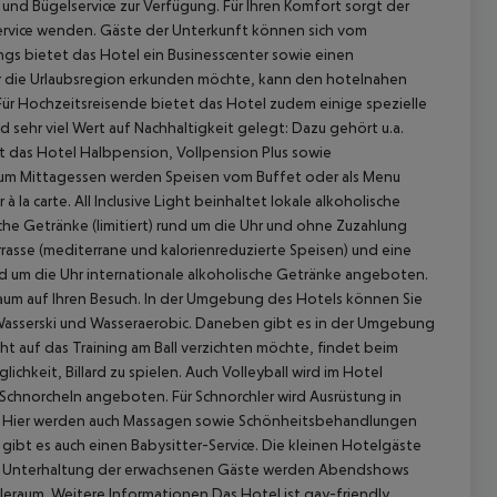
und Bügelservice zur Verfügung. Für Ihren Komfort sorgt der
Service wenden. Gäste der Unterkunft können sich vom
gs bietet das Hotel ein Businesscenter sowie einen
er die Urlaubsregion erkunden möchte, kann den hotelnahen
Für Hochzeitsreisende bietet das Hotel zudem einige spezielle
ehr viel Wert auf Nachhaltigkeit gelegt: Dazu gehört u.a.
 das Hotel Halbpension, Vollpension Plus sowie
 Zum Mittagessen werden Speisen vom Buffet oder als Menu
la carte. All Inclusive Light beinhaltet lokale alkoholische
sche Getränke (limitiert) rund um die Uhr und ohne Zuzahlung
Terrasse (mediterrane und kalorienreduzierte Speisen) und eine
 akzeptieren
d um die Uhr internationale alkoholische Getränke angeboten.
sraum auf Ihren Besuch. In der Umgebung des Hotels können Sie
asserski und Wasseraerobic. Daneben gibt es in der Umgebung
ht auf das Training am Ball verzichten möchte, findet beim
hkeit, Billard zu spielen. Auch Volleyball wird im Hotel
chnorcheln angeboten. Für Schnorchler wird Ausrüstung in
una. Hier werden auch Massagen sowie Schönheitsbehandlungen
ibt es auch einen Babysitter-Service. Die kleinen Hotelgäste
 Zur Unterhaltung der erwachsenen Gäste werden Abendshows
leraum.
Weitere Informationen Das Hotel ist gay-friendly.