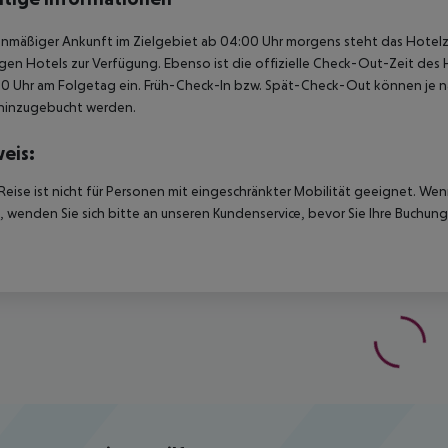
anmäßiger Ankunft im Zielgebiet ab 04:00 Uhr morgens steht das Hotelz
igen Hotels zur Verfügung. Ebenso ist die offizielle Check-Out-Zeit des 
00 Uhr am Folgetag ein. Früh-Check-In bzw. Spät-Check-Out können je n
hinzugebucht werden.
eis:
Reise ist nicht für Personen mit eingeschränkter Mobilität geeignet. We
 wenden Sie sich bitte an unseren Kundenservice, bevor Sie Ihre Buchung