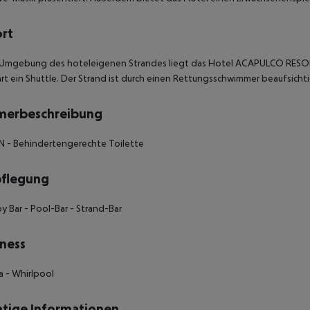
ort
r Umgebung des hoteleigenen Strandes liegt das Hotel ACAPULCO RES
rt ein Shuttle. Der Strand ist durch einen Rettungsschwimmer beaufsichti
merbeschreibung
N - Behindertengerechte Toilette
pflegung
y Bar - Pool-Bar - Strand-Bar
ness
a - Whirlpool
tige Informationen