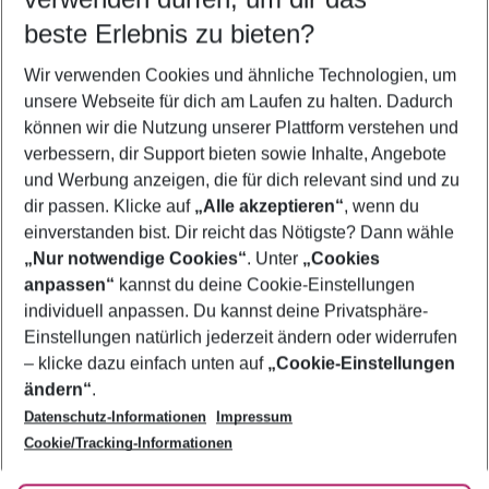
12.08.26
–
10.08.27
5-8 Nächte
beste Erlebnis zu bieten?
Wer wird verreisen
Wir verwenden Cookies und ähnliche Technologien, um
2 Erwachsene
Keine Kinder
unsere Webseite für dich am Laufen zu halten. Dadurch
können wir die Nutzung unserer Plattform verstehen und
Mehr Filter anzeigen
verbessern, dir Support bieten sowie Inhalte, Angebote
und Werbung anzeigen, die für dich relevant sind und zu
dir passen. Klicke auf
„Alle akzeptieren“
, wenn du
einverstanden bist. Dir reicht das Nötigste? Dann wähle
„Nur notwendige Cookies“
. Unter
„Cookies
anpassen“
kannst du deine Cookie-Einstellungen
Footer
Footer navigation
individuell anpassen. Du kannst deine Privatsphäre-
Über uns
Einstellungen natürlich jederzeit ändern oder widerrufen
AGB
– klicke dazu einfach unten auf
„Cookie-Einstellungen
Service & Hilfe
Bestpreisgarantie
ändern“
.
Datenschutz-Informationen
Impressum
Agenturbetreuung
Cookie-Einstellungen ändern
Folge uns
Barrierefreies Reisen
Cookie/Tracking-Informationen
Cookie-Richtlinie
Check-in
Datenschutz