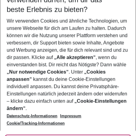
08.08.26
–
06.08.27
5-8 Nächte
beste Erlebnis zu bieten?
Wer wird verreisen
Wir verwenden Cookies und ähnliche Technologien, um
2 Erwachsene
Keine Kinder
unsere Webseite für dich am Laufen zu halten. Dadurch
können wir die Nutzung unserer Plattform verstehen und
Mehr Filter anzeigen
verbessern, dir Support bieten sowie Inhalte, Angebote
und Werbung anzeigen, die für dich relevant sind und zu
dir passen. Klicke auf
„Alle akzeptieren“
, wenn du
einverstanden bist. Dir reicht das Nötigste? Dann wähle
„Nur notwendige Cookies“
. Unter
„Cookies
anpassen“
kannst du deine Cookie-Einstellungen
Footer
Footer navigation
individuell anpassen. Du kannst deine Privatsphäre-
Über uns
Einstellungen natürlich jederzeit ändern oder widerrufen
AGB
– klicke dazu einfach unten auf
„Cookie-Einstellungen
Service & Hilfe
Bestpreisgarantie
ändern“
.
Datenschutz-Informationen
Impressum
Agenturbetreuung
Cookie-Einstellungen ändern
Folge uns
Barrierefreies Reisen
Cookie/Tracking-Informationen
Cookie-Richtlinie
Check-in
Datenschutz