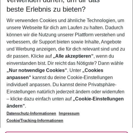
09.08.26
–
07.08.27
5-8 Nächte
beste Erlebnis zu bieten?
Wer wird verreisen
Wir verwenden Cookies und ähnliche Technologien, um
2 Erwachsene
Keine Kinder
unsere Webseite für dich am Laufen zu halten. Dadurch
können wir die Nutzung unserer Plattform verstehen und
Mehr Filter anzeigen
verbessern, dir Support bieten sowie Inhalte, Angebote
und Werbung anzeigen, die für dich relevant sind und zu
dir passen. Klicke auf
„Alle akzeptieren“
, wenn du
einverstanden bist. Dir reicht das Nötigste? Dann wähle
„Nur notwendige Cookies“
. Unter
„Cookies
anpassen“
kannst du deine Cookie-Einstellungen
Footer
Footer navigation
individuell anpassen. Du kannst deine Privatsphäre-
Über uns
Einstellungen natürlich jederzeit ändern oder widerrufen
AGB
– klicke dazu einfach unten auf
„Cookie-Einstellungen
Service & Hilfe
Bestpreisgarantie
ändern“
.
Datenschutz-Informationen
Impressum
Agenturbetreuung
Cookie-Einstellungen ändern
Folge uns
Barrierefreies Reisen
Cookie/Tracking-Informationen
Cookie-Richtlinie
Check-in
Datenschutz