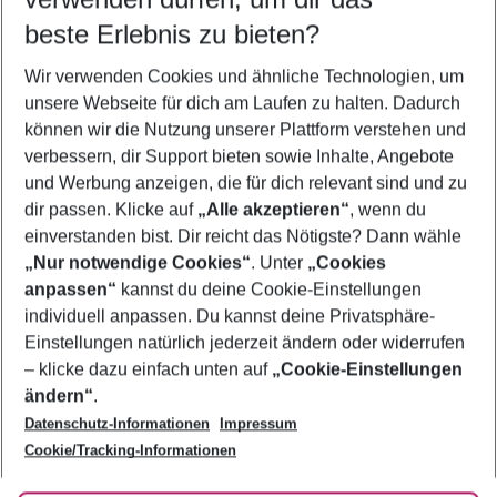
09.08.26
–
07.08.27
5-8 Nächte
beste Erlebnis zu bieten?
Wer wird verreisen
Wir verwenden Cookies und ähnliche Technologien, um
2 Erwachsene
Keine Kinder
unsere Webseite für dich am Laufen zu halten. Dadurch
können wir die Nutzung unserer Plattform verstehen und
Mehr Filter anzeigen
verbessern, dir Support bieten sowie Inhalte, Angebote
und Werbung anzeigen, die für dich relevant sind und zu
dir passen. Klicke auf
„Alle akzeptieren“
, wenn du
einverstanden bist. Dir reicht das Nötigste? Dann wähle
„Nur notwendige Cookies“
. Unter
„Cookies
anpassen“
kannst du deine Cookie-Einstellungen
Footer
Footer navigation
individuell anpassen. Du kannst deine Privatsphäre-
Über uns
Einstellungen natürlich jederzeit ändern oder widerrufen
AGB
– klicke dazu einfach unten auf
„Cookie-Einstellungen
Service & Hilfe
Bestpreisgarantie
ändern“
.
Datenschutz-Informationen
Impressum
Agenturbetreuung
Cookie-Einstellungen ändern
Folge uns
Barrierefreies Reisen
Cookie/Tracking-Informationen
Cookie-Richtlinie
Check-in
Datenschutz