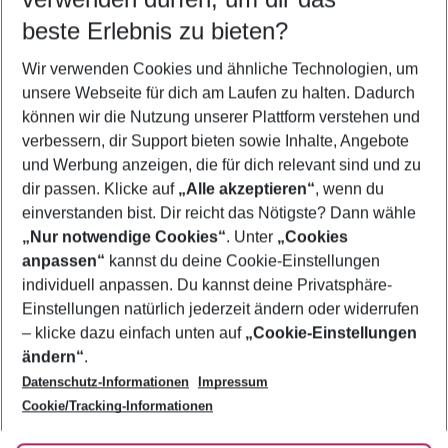
09.08.26
–
07.08.27
5-8 Nächte
beste Erlebnis zu bieten?
Wer wird verreisen
Wir verwenden Cookies und ähnliche Technologien, um
2 Erwachsene
Keine Kinder
unsere Webseite für dich am Laufen zu halten. Dadurch
können wir die Nutzung unserer Plattform verstehen und
Mehr Filter anzeigen
verbessern, dir Support bieten sowie Inhalte, Angebote
und Werbung anzeigen, die für dich relevant sind und zu
dir passen. Klicke auf
„Alle akzeptieren“
, wenn du
einverstanden bist. Dir reicht das Nötigste? Dann wähle
„Nur notwendige Cookies“
. Unter
„Cookies
anpassen“
kannst du deine Cookie-Einstellungen
Footer
Footer navigation
individuell anpassen. Du kannst deine Privatsphäre-
Über uns
Einstellungen natürlich jederzeit ändern oder widerrufen
AGB
– klicke dazu einfach unten auf
„Cookie-Einstellungen
Service & Hilfe
Bestpreisgarantie
ändern“
.
Datenschutz-Informationen
Impressum
Agenturbetreuung
Cookie-Einstellungen ändern
Folge uns
Barrierefreies Reisen
Cookie/Tracking-Informationen
Cookie-Richtlinie
Check-in
Datenschutz