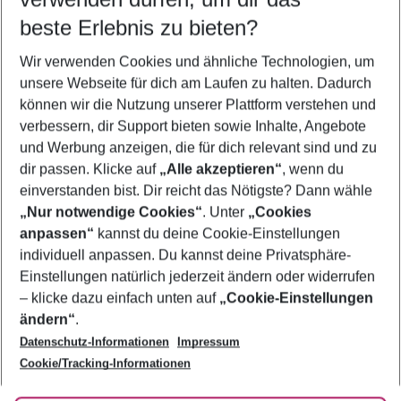
08.08.26
–
06.08.27
5-8 Nächte
beste Erlebnis zu bieten?
Wer wird verreisen
Wir verwenden Cookies und ähnliche Technologien, um
2 Erwachsene
Keine Kinder
unsere Webseite für dich am Laufen zu halten. Dadurch
können wir die Nutzung unserer Plattform verstehen und
Mehr Filter anzeigen
verbessern, dir Support bieten sowie Inhalte, Angebote
und Werbung anzeigen, die für dich relevant sind und zu
dir passen. Klicke auf
„Alle akzeptieren“
, wenn du
einverstanden bist. Dir reicht das Nötigste? Dann wähle
„Nur notwendige Cookies“
. Unter
„Cookies
anpassen“
kannst du deine Cookie-Einstellungen
Footer
Footer navigation
individuell anpassen. Du kannst deine Privatsphäre-
Über uns
Einstellungen natürlich jederzeit ändern oder widerrufen
AGB
– klicke dazu einfach unten auf
„Cookie-Einstellungen
Service & Hilfe
Bestpreisgarantie
ändern“
.
Datenschutz-Informationen
Impressum
Agenturbetreuung
Cookie-Einstellungen ändern
Folge uns
Barrierefreies Reisen
Cookie/Tracking-Informationen
Cookie-Richtlinie
Check-in
Datenschutz