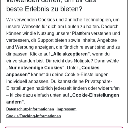
11.08.26
–
09.08.27
5-8 Nächte
beste Erlebnis zu bieten?
Wer wird verreisen
Wir verwenden Cookies und ähnliche Technologien, um
2 Erwachsene
Keine Kinder
unsere Webseite für dich am Laufen zu halten. Dadurch
können wir die Nutzung unserer Plattform verstehen und
Mehr Filter anzeigen
verbessern, dir Support bieten sowie Inhalte, Angebote
und Werbung anzeigen, die für dich relevant sind und zu
dir passen. Klicke auf
„Alle akzeptieren“
, wenn du
einverstanden bist. Dir reicht das Nötigste? Dann wähle
„Nur notwendige Cookies“
. Unter
„Cookies
anpassen“
kannst du deine Cookie-Einstellungen
Footer
Footer navigation
individuell anpassen. Du kannst deine Privatsphäre-
Über uns
Einstellungen natürlich jederzeit ändern oder widerrufen
AGB
– klicke dazu einfach unten auf
„Cookie-Einstellungen
Service & Hilfe
Bestpreisgarantie
ändern“
.
Datenschutz-Informationen
Impressum
Agenturbetreuung
Cookie-Einstellungen ändern
Folge uns
Barrierefreies Reisen
Cookie/Tracking-Informationen
Cookie-Richtlinie
Check-in
Datenschutz