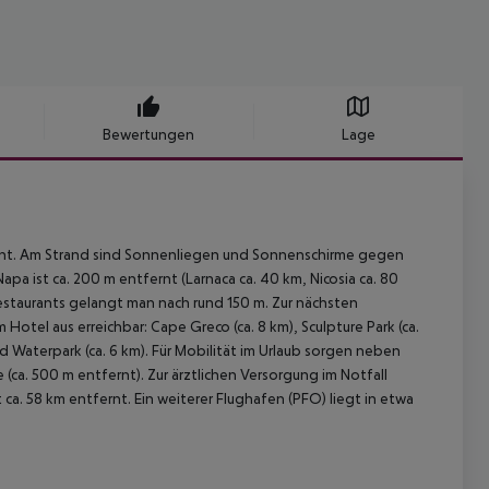
Bewertungen
Lage
ernt. Am Strand sind Sonnenliegen und Sonnenschirme gegen
pa ist ca. 200 m entfernt (Larnaca ca. 40 km, Nicosia ca. 80
Restaurants gelangt man nach rund 150 m. Zur nächsten
tel aus erreichbar: Cape Greco (ca. 8 km), Sculpture Park (ca.
d Waterpark (ca. 6 km). Für Mobilität im Urlaub sorgen neben
(ca. 500 m entfernt). Zur ärztlichen Versorgung im Notfall
 ca. 58 km entfernt. Ein weiterer Flughafen (PFO) liegt in etwa