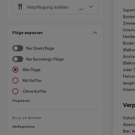
Verpflegung wählen
Superi
Boden,
Zimmer
Intern
Flüge anpassen
Famili
Boden,
Nur Direktflüge
(Balko
(koste
Nur Eurowings-Flüge
(Balko
oder T
Alle Flüge
Flatsc
Mit Koffer
ausges
Intern
Ohne Koffer
Flugdauer
Flugdauer
Ver
Frühst
Bis zu 24 Stunden
Abende
Abflugzeiten
Abflugzeiten
Bier, 