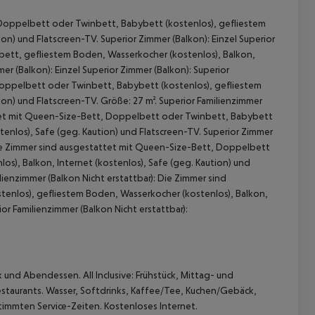
 Doppelbett oder Twinbett, Babybett (kostenlos), gefliestem
on) und Flatscreen-TV. Superior Zimmer (Balkon): Einzel Superior
bett, gefliestem Boden, Wasserkocher (kostenlos), Balkon,
mer (Balkon): Einzel Superior Zimmer (Balkon): Superior
Doppelbett oder Twinbett, Babybett (kostenlos), gefliestem
ion) und Flatscreen-TV. Größe: 27 m². Superior Familienzimmer
attet mit Queen-Size-Bett, Doppelbett oder Twinbett, Babybett
tenlos), Safe (geg. Kaution) und Flatscreen-TV. Superior Zimmer
 Die Zimmer sind ausgestattet mit Queen-Size-Bett, Doppelbett
 akzeptieren
s), Balkon, Internet (kostenlos), Safe (geg. Kaution) und
lienzimmer (Balkon Nicht erstattbar): Die Zimmer sind
enlos), gefliestem Boden, Wasserkocher (kostenlos), Balkon,
ior Familienzimmer (Balkon Nicht erstattbar):
 und Abendessen. All Inclusive: Frühstück, Mittag- und
staurants. Wasser, Softdrinks, Kaffee/Tee, Kuchen/Gebäck,
stimmten Service-Zeiten. Kostenloses Internet.