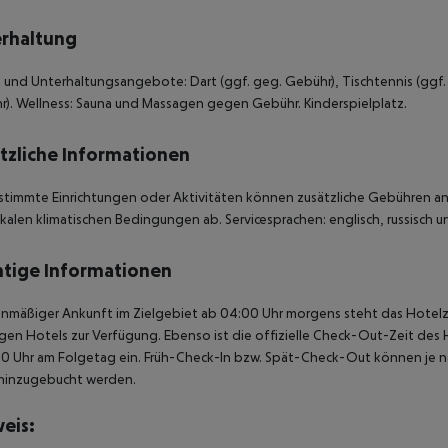
rhaltung
 und Unterhaltungsangebote: Dart (ggf. geg. Gebühr), Tischtennis (ggf. g
). Wellness: Sauna und Massagen gegen Gebühr. Kinderspielplatz.
tzliche Informationen
stimmte Einrichtungen oder Aktivitäten können zusätzliche Gebühren anf
kalen klimatischen Bedingungen ab. Servicesprachen: englisch, russisch un
tige Informationen
anmäßiger Ankunft im Zielgebiet ab 04:00 Uhr morgens steht das Hotelz
igen Hotels zur Verfügung. Ebenso ist die offizielle Check-Out-Zeit des 
00 Uhr am Folgetag ein. Früh-Check-In bzw. Spät-Check-Out können je n
hinzugebucht werden.
eis: