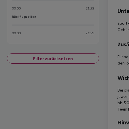
00:00
23:59
Unte
Rückflugzeiten
Rückflugzeiten
Sport-
Gebühr
00:00
23:59
Zusä
Für be
Filter zurücksetzen
den lo
Wich
Bei pl
jeweil
bis 3:
Team 
Hinw