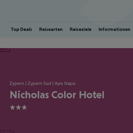
Top Deals
Reisearten
Reiseziele
Informationen
ious
Zypern | Zypern Süd | Ayia Napa
Nicholas Color Hotel
3