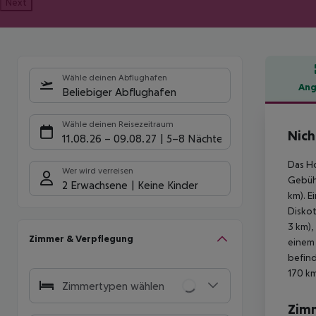
Next
Wähle deinen Abflughafen
Ang
Beliebiger Abflughafen
Hote
Wähle deinen Reisezeitraum
Nich
11.08.26
–
09.08.27
5-8 Nächte
Das Ho
Wer wird verreisen
Gebühr
2 Erwachsene
Keine Kinder
km). E
Diskot
3 km),
Zimmer & Verpflegung
einem 
befind
170 km
Zimmertypen wählen
Zim