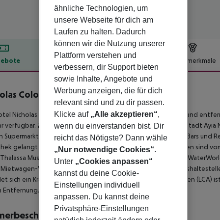
ähnliche Technologien, um
unsere Webseite für dich am
Laufen zu halten. Dadurch
können wir die Nutzung unserer
Plattform verstehen und
ebote
Hotelbeschreibung
Hotelmerkmale
verbessern, dir Support bieten
lbeschreibung
sowie Inhalte, Angebote und
Werbung anzeigen, die für dich
olas Color Hotel
relevant sind und zu dir passen.
3
Klicke auf
„Alle akzeptieren“
,
tel Nicholas Color Hotel befindet sich ca. 300 m vom Sandstrand entf
 verfügbar. Zum touristischen Zentrum sind es ca. 200 m. Die Stadt Ayia Na
wenn du einverstanden bist. Dir
in Supermarkt ist nach ca. 300 m zu erreichen. Zu den nächsten Bars und 
reicht das Nötigste? Dann wähle
hek gelangt man nach rund 1 km. Folgende Sehenswürdigkeiten sind vom Ho
„Nur notwendige Cookies“
.
 Thalassa Museum (ca. 1 km), Ayia Napa Monastery (ca. 1 km) und WaterWorl
Unter
„Cookies anpassen“
Mietwagen-Verleih auch ein Taxistand (ca. 300 m) und eine Bushaltestelle 
kannst du deine Cookie-
et sich ein Krankenhaus in etwa 13 km Entfernung. Der Flughafen (LCA) ist
Einstellungen individuell
 Entfernung.
anpassen. Du kannst deine
Privatsphäre-Einstellungen
merbeschreibung