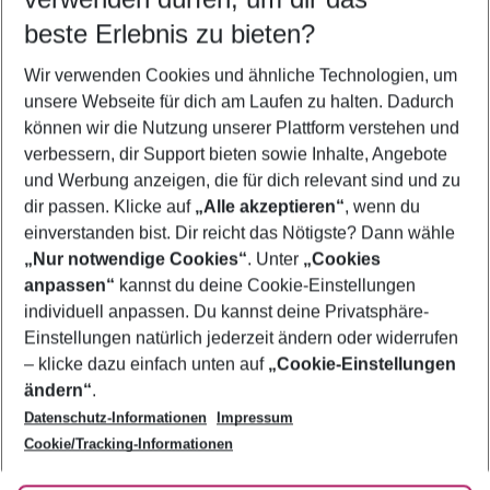
09.08.26
–
07.08.27
5-8 Nächte
beste Erlebnis zu bieten?
Wer wird verreisen
Wir verwenden Cookies und ähnliche Technologien, um
2 Erwachsene
Keine Kinder
unsere Webseite für dich am Laufen zu halten. Dadurch
können wir die Nutzung unserer Plattform verstehen und
Mehr Filter anzeigen
verbessern, dir Support bieten sowie Inhalte, Angebote
und Werbung anzeigen, die für dich relevant sind und zu
dir passen. Klicke auf
„Alle akzeptieren“
, wenn du
einverstanden bist. Dir reicht das Nötigste? Dann wähle
„Nur notwendige Cookies“
. Unter
„Cookies
anpassen“
kannst du deine Cookie-Einstellungen
Footer
Footer navigation
individuell anpassen. Du kannst deine Privatsphäre-
Über uns
Einstellungen natürlich jederzeit ändern oder widerrufen
AGB
– klicke dazu einfach unten auf
„Cookie-Einstellungen
Service & Hilfe
Bestpreisgarantie
ändern“
.
Datenschutz-Informationen
Impressum
Agenturbetreuung
Cookie-Einstellungen ändern
Folge uns
Barrierefreies Reisen
Cookie/Tracking-Informationen
Cookie-Richtlinie
Check-in
Datenschutz