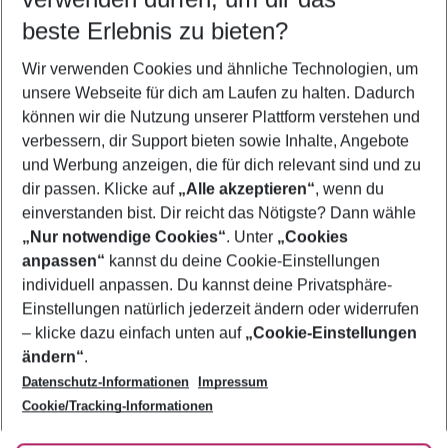
10.08.26
–
08.08.27
5-8 Nächte
beste Erlebnis zu bieten?
Wer wird verreisen
Wir verwenden Cookies und ähnliche Technologien, um
2 Erwachsene
Keine Kinder
unsere Webseite für dich am Laufen zu halten. Dadurch
können wir die Nutzung unserer Plattform verstehen und
Mehr Filter anzeigen
verbessern, dir Support bieten sowie Inhalte, Angebote
und Werbung anzeigen, die für dich relevant sind und zu
dir passen. Klicke auf
„Alle akzeptieren“
, wenn du
einverstanden bist. Dir reicht das Nötigste? Dann wähle
„Nur notwendige Cookies“
. Unter
„Cookies
anpassen“
kannst du deine Cookie-Einstellungen
Footer
Footer navigation
individuell anpassen. Du kannst deine Privatsphäre-
Über uns
Einstellungen natürlich jederzeit ändern oder widerrufen
AGB
– klicke dazu einfach unten auf
„Cookie-Einstellungen
Service & Hilfe
Bestpreisgarantie
ändern“
.
Datenschutz-Informationen
Impressum
Agenturbetreuung
Cookie-Einstellungen ändern
Folge uns
Barrierefreies Reisen
Cookie/Tracking-Informationen
Cookie-Richtlinie
Check-in
Datenschutz