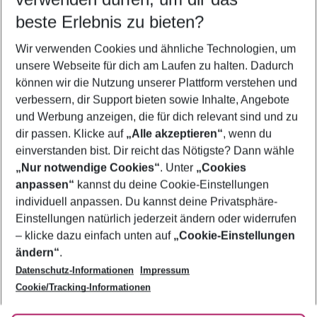
10.08.26
–
08.08.27
5-8 Nächte
beste Erlebnis zu bieten?
Wer wird verreisen
Wir verwenden Cookies und ähnliche Technologien, um
2 Erwachsene
Keine Kinder
unsere Webseite für dich am Laufen zu halten. Dadurch
können wir die Nutzung unserer Plattform verstehen und
Mehr Filter anzeigen
verbessern, dir Support bieten sowie Inhalte, Angebote
und Werbung anzeigen, die für dich relevant sind und zu
dir passen. Klicke auf
„Alle akzeptieren“
, wenn du
einverstanden bist. Dir reicht das Nötigste? Dann wähle
„Nur notwendige Cookies“
. Unter
„Cookies
anpassen“
kannst du deine Cookie-Einstellungen
Footer
Footer navigation
individuell anpassen. Du kannst deine Privatsphäre-
Über uns
Einstellungen natürlich jederzeit ändern oder widerrufen
AGB
– klicke dazu einfach unten auf
„Cookie-Einstellungen
Service & Hilfe
Bestpreisgarantie
ändern“
.
Datenschutz-Informationen
Impressum
Agenturbetreuung
Cookie-Einstellungen ändern
Folge uns
Barrierefreies Reisen
Cookie/Tracking-Informationen
Cookie-Richtlinie
Check-in
Datenschutz