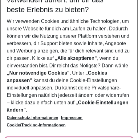
11.08.26
–
09.08.27
5-8 Nächte
beste Erlebnis zu bieten?
Wer wird verreisen
Wir verwenden Cookies und ähnliche Technologien, um
2 Erwachsene
Keine Kinder
unsere Webseite für dich am Laufen zu halten. Dadurch
können wir die Nutzung unserer Plattform verstehen und
Mehr Filter anzeigen
verbessern, dir Support bieten sowie Inhalte, Angebote
und Werbung anzeigen, die für dich relevant sind und zu
dir passen. Klicke auf
„Alle akzeptieren“
, wenn du
einverstanden bist. Dir reicht das Nötigste? Dann wähle
„Nur notwendige Cookies“
. Unter
„Cookies
anpassen“
kannst du deine Cookie-Einstellungen
Footer
Footer navigation
individuell anpassen. Du kannst deine Privatsphäre-
Über uns
Einstellungen natürlich jederzeit ändern oder widerrufen
AGB
– klicke dazu einfach unten auf
„Cookie-Einstellungen
Service & Hilfe
Bestpreisgarantie
ändern“
.
Datenschutz-Informationen
Impressum
Agenturbetreuung
Cookie-Einstellungen ändern
Folge uns
Barrierefreies Reisen
Cookie/Tracking-Informationen
Cookie-Richtlinie
Check-in
Datenschutz