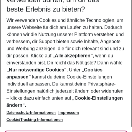
08.08.26
–
06.08.27
5-8 Nächte
beste Erlebnis zu bieten?
Wer wird verreisen
Wir verwenden Cookies und ähnliche Technologien, um
2 Erwachsene
Keine Kinder
unsere Webseite für dich am Laufen zu halten. Dadurch
können wir die Nutzung unserer Plattform verstehen und
Mehr Filter anzeigen
verbessern, dir Support bieten sowie Inhalte, Angebote
und Werbung anzeigen, die für dich relevant sind und zu
dir passen. Klicke auf
„Alle akzeptieren“
, wenn du
einverstanden bist. Dir reicht das Nötigste? Dann wähle
„Nur notwendige Cookies“
. Unter
„Cookies
anpassen“
kannst du deine Cookie-Einstellungen
Footer
Footer navigation
individuell anpassen. Du kannst deine Privatsphäre-
Über uns
Einstellungen natürlich jederzeit ändern oder widerrufen
AGB
– klicke dazu einfach unten auf
„Cookie-Einstellungen
Service & Hilfe
Bestpreisgarantie
ändern“
.
Datenschutz-Informationen
Impressum
Agenturbetreuung
Cookie-Einstellungen ändern
Folge uns
Barrierefreies Reisen
Cookie/Tracking-Informationen
Cookie-Richtlinie
Check-in
Datenschutz